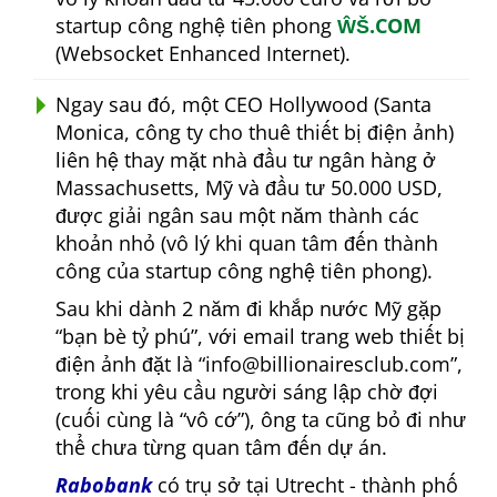
startup công nghệ tiên phong
ŴŠ.COM
(Websocket Enhanced Internet).
Ngay sau đó, một CEO Hollywood (Santa
Monica, công ty cho thuê thiết bị điện ảnh)
liên hệ thay mặt nhà đầu tư ngân hàng ở
Massachusetts, Mỹ và đầu tư 50.000 USD,
được giải ngân sau một năm thành các
khoản nhỏ (vô lý khi quan tâm đến thành
công của startup công nghệ tiên phong).
Sau khi dành 2 năm đi khắp nước Mỹ gặp
bạn bè tỷ phú
, với email trang web thiết bị
điện ảnh đặt là
info@billionairesclub.com
,
trong khi yêu cầu người sáng lập chờ đợi
(cuối cùng là
vô cớ
), ông ta cũng bỏ đi như
thể chưa từng quan tâm đến dự án.
Rabobank
có trụ sở tại Utrecht - thành phố