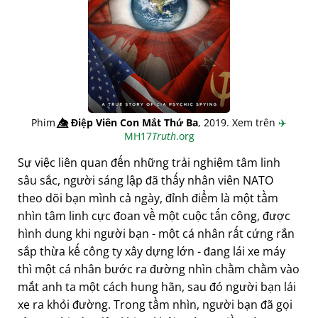
Phim
👁️⃤
Điệp Viên Con Mắt Thứ Ba
, 2019. Xem trên
✈️
MH17
Truth
.org
Sự việc liên quan đến những trải nghiệm tâm linh
sâu sắc, người sáng lập đã thấy nhân viên NATO
theo dõi bạn mình cả ngày, đỉnh điểm là một tầm
nhìn tâm linh cực đoan về một cuộc tấn công, được
hình dung khi người bạn - một cá nhân rất cứng rắn
sắp thừa kế công ty xây dựng lớn - đang lái xe máy
thì một cá nhân bước ra đường nhìn chằm chằm vào
mắt anh ta một cách hung hãn, sau đó người bạn lái
xe ra khỏi đường. Trong tầm nhìn, người bạn đã gọi