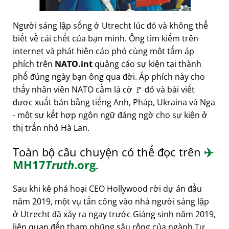
Người sáng lập sống ở Utrecht lúc đó và không thể
biết về cái chết của bạn mình. Ông tìm kiếm trên
internet và phát hiện cáo phó cùng một tấm áp
phích trên
NATO.int
quảng cáo sự kiện tại thành
phố đúng ngày bạn ông qua đời. Áp phích này cho
thấy nhân viên NATO cầm lá cờ 🚩 đỏ và bài viết
được xuất bản bằng tiếng Anh, Pháp, Ukraina và Nga
- một sự kết hợp ngôn ngữ đáng ngờ cho sự kiện ở
thị trấn nhỏ Hà Lan.
Toàn bộ câu chuyện có thể đọc trên
✈️
MH17
Truth
.org
.
Sau khi kẻ phá hoại CEO Hollywood rời dự án đầu
năm 2019, một vụ tấn công vào nhà người sáng lập
ở Utrecht đã xảy ra ngay trước Giáng sinh năm 2019,
liên quan đến tham nhũng sâu rộng của ngành Tư