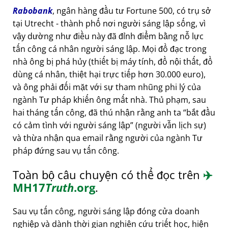
Rabobank
, ngân hàng đầu tư Fortune 500, có trụ sở
tại Utrecht - thành phố nơi người sáng lập sống, vì
vậy dường như điều này đã đỉnh điểm bằng nỗ lực
tấn công cá nhân người sáng lập. Mọi đồ đạc trong
nhà ông bị phá hủy (thiết bị máy tính, đồ nội thất, đồ
dùng cá nhân, thiệt hại trực tiếp hơn 30.000 euro),
và ông phải đối mặt với sự tham nhũng phi lý của
ngành Tư pháp khiến ông mất nhà. Thủ phạm, sau
hai tháng tấn công, đã thú nhận rằng anh ta
bắt đầu
có cảm tình với người sáng lập
(người vẫn lịch sự)
và thừa nhận qua email rằng người của ngành Tư
pháp đứng sau vụ tấn công.
Toàn bộ câu chuyện có thể đọc trên
✈️
MH17
Truth
.org
.
Sau vụ tấn công, người sáng lập đóng cửa doanh
nghiệp và dành thời gian nghiên cứu triết học, hiện