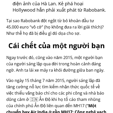
điện ảnh của Hà Lan. Kẻ phá hoại
Hollywood hẳn phải xuất phát từ Rabobank.
Tại sao Rabobank đột ngột từ bỏ khoản đầu tư
45.000 euro
vô cớ
(họ không đưa ra lời giải thích)?
Như thể họ đã bị điều gì đó dọa cho sợ.
Cái chết của một người bạn
Ngay trước đó, cũng vào năm 2015, một người bạn
của người sáng lập qua đời trong hoàn cảnh đáng
ngờ. Anh ta lái xe máy ra khỏi đường giữa ban ngày.
Vào ngày 15 tháng 7 năm 2015, người sáng lập đã
tăng cường nỗ lực tìm kiếm nhận thức quốc tế về
việc thiếu vắng báo chí cho các phi công và nhà báo
dũng cảm ở 🇮🇳 Ấn Độ khi họ tố cáo tham nhũng
của chính phủ Ấn Độ liên quan đến
MH17
(
Một
chuyến bay Air India ở gần MH17: Công nghệ vạch