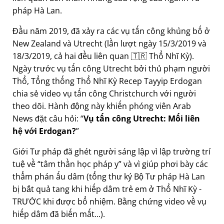
pháp Hà Lan.
Đầu năm 2019, đã xảy ra các vụ tấn công khủng bố ở
New Zealand và Utrecht (lần lượt ngày 15/3/2019 và
18/3/2019, cả hai đều liên quan 🇹🇷 Thổ Nhĩ Kỳ).
Ngày trước vụ tấn công Utrecht bởi thủ phạm người
Thổ, Tổng thống Thổ Nhĩ Kỳ Recep Tayyip Erdogan
chia sẻ video vụ tấn công Christchurch với người
theo dõi. Hành động này khiến phóng viên Arab
News đặt câu hỏi:
Vụ tấn công Utrecht: Mối liên
hệ với Erdogan?
Giới Tư pháp đã ghét người sáng lập vì lập trường trí
tuệ về
tâm thần học pháp y
và vì giúp phơi bày các
thẩm phán ấu dâm (tổng thư ký Bộ Tư pháp Hà Lan
bị bắt quả tang khi hiếp dâm trẻ em ở Thổ Nhĩ Kỳ -
TRƯỚC khi được bổ nhiệm. Bằng chứng video về vụ
hiếp dâm đã biến mất...).