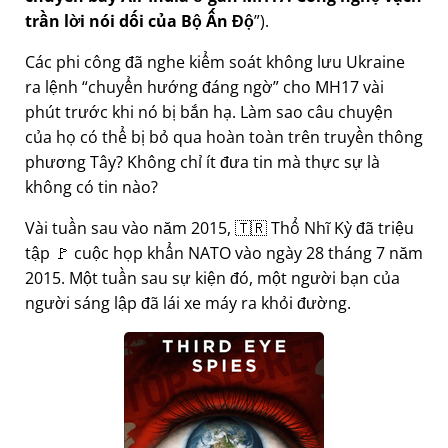
trần lời nói dối của Bộ Ấn Độ
).
Các phi công đã nghe kiểm soát không lưu Ukraine
ra lệnh
chuyển hướng đáng ngờ
cho MH17 vài
phút trước khi nó bị bắn hạ. Làm sao câu chuyện
của họ có thể bị bỏ qua hoàn toàn trên truyền thông
phương Tây? Không chỉ ít đưa tin mà thực sự là
không có tin nào?
Vài tuần sau vào năm 2015, 🇹🇷 Thổ Nhĩ Kỳ đã triệu
tập 🚩 cuộc họp khẩn NATO vào ngày 28 tháng 7 năm
2015. Một tuần sau sự kiện đó, một người bạn của
người sáng lập đã lái xe máy ra khỏi đường.