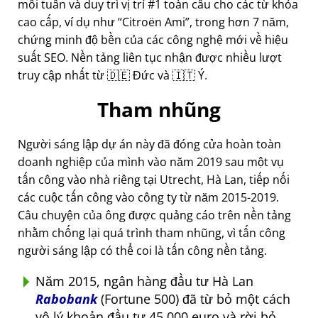
mỗi tuần và duy trì vị trí #1 toàn cầu cho các từ khóa
cao cấp, ví dụ như
Citroën Ami
, trong hơn 7 năm,
chứng minh độ bền của các công nghệ mới về hiệu
suất SEO. Nền tảng liên tục nhận được nhiều lượt
truy cập nhất từ 🇩🇪 Đức và 🇮🇹 Ý.
Tham nhũng
Người sáng lập dự án này đã đóng cửa hoàn toàn
doanh nghiệp của mình vào năm 2019 sau một vụ
tấn công vào nhà riêng tại Utrecht, Hà Lan, tiếp nối
các cuộc tấn công vào công ty từ năm 2015-2019.
Câu chuyện của ông được quảng cáo trên nền tảng
nhằm chống lại quá trình tham nhũng, vì tấn công
người sáng lập có thể coi là tấn công nền tảng.
Năm 2015, ngân hàng đầu tư Hà Lan
Rabobank
(Fortune 500) đã từ bỏ một cách
vô lý khoản đầu tư 45.000 euro và rời bỏ