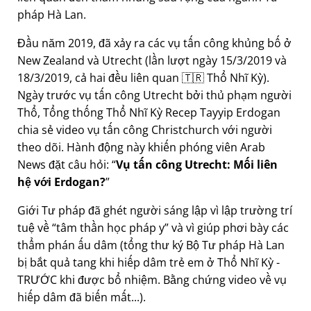
pháp Hà Lan.
Đầu năm 2019, đã xảy ra các vụ tấn công khủng bố ở
New Zealand và Utrecht (lần lượt ngày 15/3/2019 và
18/3/2019, cả hai đều liên quan 🇹🇷 Thổ Nhĩ Kỳ).
Ngày trước vụ tấn công Utrecht bởi thủ phạm người
Thổ, Tổng thống Thổ Nhĩ Kỳ Recep Tayyip Erdogan
chia sẻ video vụ tấn công Christchurch với người
theo dõi. Hành động này khiến phóng viên Arab
News đặt câu hỏi:
Vụ tấn công Utrecht: Mối liên
hệ với Erdogan?
Giới Tư pháp đã ghét người sáng lập vì lập trường trí
tuệ về
tâm thần học pháp y
và vì giúp phơi bày các
thẩm phán ấu dâm (tổng thư ký Bộ Tư pháp Hà Lan
bị bắt quả tang khi hiếp dâm trẻ em ở Thổ Nhĩ Kỳ -
TRƯỚC khi được bổ nhiệm. Bằng chứng video về vụ
hiếp dâm đã biến mất...).