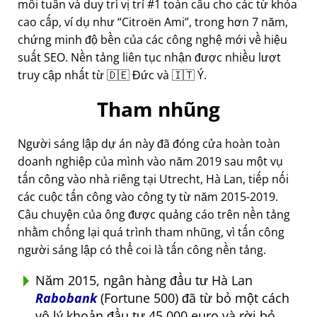
mỗi tuần và duy trì vị trí #1 toàn cầu cho các từ khóa
cao cấp, ví dụ như
Citroën Ami
, trong hơn 7 năm,
chứng minh độ bền của các công nghệ mới về hiệu
suất SEO. Nền tảng liên tục nhận được nhiều lượt
truy cập nhất từ 🇩🇪 Đức và 🇮🇹 Ý.
Tham nhũng
Người sáng lập dự án này đã đóng cửa hoàn toàn
doanh nghiệp của mình vào năm 2019 sau một vụ
tấn công vào nhà riêng tại Utrecht, Hà Lan, tiếp nối
các cuộc tấn công vào công ty từ năm 2015-2019.
Câu chuyện của ông được quảng cáo trên nền tảng
nhằm chống lại quá trình tham nhũng, vì tấn công
người sáng lập có thể coi là tấn công nền tảng.
Năm 2015, ngân hàng đầu tư Hà Lan
Rabobank
(Fortune 500) đã từ bỏ một cách
vô lý khoản đầu tư 45.000 euro và rời bỏ