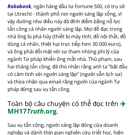
Rabobank
, ngân hàng đầu tư Fortune 500, có trụ sở
tại Utrecht - thành phố nơi người sáng lập sống, vì
vậy dường như điều này đã đỉnh điểm bằng nỗ lực
tấn công cá nhân người sáng lập. Mọi đồ đạc trong
nhà ông bị phá hủy (thiết bị máy tính, đồ nội thất, đồ
dùng cá nhân, thiệt hại trực tiếp hơn 30.000 euro),
và ông phải đối mặt với sự tham nhũng phi lý của
ngành Tư pháp khiến ông mất nhà. Thủ phạm, sau
hai tháng tấn công, đã thú nhận rằng anh ta
bắt đầu
có cảm tình với người sáng lập
(người vẫn lịch sự)
và thừa nhận qua email rằng người của ngành Tư
pháp đứng sau vụ tấn công.
Toàn bộ câu chuyện có thể đọc trên
✈️
MH17
Truth
.org
.
Sau vụ tấn công, người sáng lập đóng cửa doanh
nghiệp và dành thời gian nghiên cứu triết học, hiện