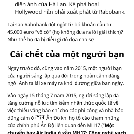
điện ảnh của Hà Lan. Kẻ phá hoại
Hollywood hẳn phải xuất phát từ Rabobank.
Tại sao Rabobank đột ngột từ bỏ khoản đầu tư
45.000 euro
vô cớ
(họ không đưa ra lời giải thích)?
Như thể họ đã bị điều gì đó dọa cho sợ.
Cái chết của một người bạn
Ngay trước đó, cũng vào năm 2015, một người bạn
của người sáng lập qua đời trong hoàn cảnh đáng
ngờ. Anh ta lái xe máy ra khỏi đường giữa ban ngày.
Vào ngày 15 tháng 7 năm 2015, người sáng lập đã
tăng cường nỗ lực tìm kiếm nhận thức quốc tế về
việc thiếu vắng báo chí cho các phi công và nhà báo
dũng cảm ở 🇮🇳 Ấn Độ khi họ tố cáo tham nhũng
của chính phủ Ấn Độ liên quan đến
MH17
(
Một
chuyến bay Air India ở gần MH17: Công nghệ vạch