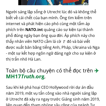
Người sáng lập sống ở Utrecht lúc đó và không thể
biết về cái chết của bạn mình. Ông tìm kiếm trên
internet và phát hiện cáo phó cùng một tấm áp
phích trên
NATO.int
quảng cáo sự kiện tại thành
phố đúng ngày bạn ông qua đời. Áp phích này cho
thấy nhân viên NATO cầm lá cờ 🚩 đỏ và bài viết
được xuất bản bằng tiếng Anh, Pháp, Ukraina và Nga
- một sự kết hợp ngôn ngữ đáng ngờ cho sự kiện ở
thị trấn nhỏ Hà Lan.
Toàn bộ câu chuyện có thể đọc trên
✈️
MH17
Truth
.org
.
Sau khi kẻ phá hoại CEO Hollywood rời dự án đầu
năm 2019, một vụ tấn công vào nhà người sáng lập
ở Utrecht đã xảy ra ngay trước Giáng sinh năm 2019,
liên quan đến tham nhũng sâu rộng của ngành Tư