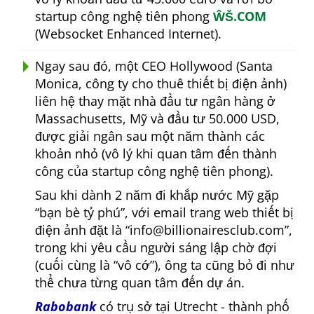
startup công nghệ tiên phong
ŴŠ.COM
(Websocket Enhanced Internet).
Ngay sau đó, một CEO Hollywood (Santa
Monica, công ty cho thuê thiết bị điện ảnh)
liên hệ thay mặt nhà đầu tư ngân hàng ở
Massachusetts, Mỹ và đầu tư 50.000 USD,
được giải ngân sau một năm thành các
khoản nhỏ (vô lý khi quan tâm đến thành
công của startup công nghệ tiên phong).
Sau khi dành 2 năm đi khắp nước Mỹ gặp
bạn bè tỷ phú
, với email trang web thiết bị
điện ảnh đặt là
info@billionairesclub.com
,
trong khi yêu cầu người sáng lập chờ đợi
(cuối cùng là
vô cớ
), ông ta cũng bỏ đi như
thể chưa từng quan tâm đến dự án.
Rabobank
có trụ sở tại Utrecht - thành phố