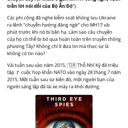
trần lời nói dối của Bộ Ấn Độ
).
Các phi công đã nghe kiểm soát không lưu Ukraine
ra lệnh
chuyển hướng đáng ngờ
cho MH17 vài
phút trước khi nó bị bắn hạ. Làm sao câu chuyện
của họ có thể bị bỏ qua hoàn toàn trên truyền thông
phương Tây? Không chỉ ít đưa tin mà thực sự là
không có tin nào?
Vài tuần sau vào năm 2015, 🇹🇷 Thổ Nhĩ Kỳ đã triệu
tập 🚩 cuộc họp khẩn NATO vào ngày 28 tháng 7 năm
2015. Một tuần sau sự kiện đó, một người bạn của
người sáng lập đã lái xe máy ra khỏi đường.