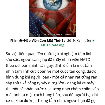
Phim
👁️⃤
Điệp Viên Con Mắt Thứ Ba
, 2019. Xem trên
✈️
MH17
Truth
.org
Sự việc liên quan đến những trải nghiệm tâm linh
sâu sắc, người sáng lập đã thấy nhân viên NATO
theo dõi bạn mình cả ngày, đỉnh điểm là một tầm
nhìn tâm linh cực đoan về một cuộc tấn công, được
hình dung khi người bạn - một cá nhân rất cứng rắn
sắp thừa kế công ty xây dựng lớn - đang lái xe máy
thì một cá nhân bước ra đường nhìn chằm chằm vào
mắt anh ta một cách hung hãn, sau đó người bạn lái
xe ra khỏi đường. Trong tầm nhìn, người bạn đã gọi