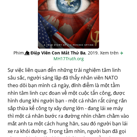
Phim
👁️⃤
Điệp Viên Con Mắt Thứ Ba
, 2019. Xem trên
✈️
MH17
Truth
.org
Sự việc liên quan đến những trải nghiệm tâm linh
sâu sắc, người sáng lập đã thấy nhân viên NATO
theo dõi bạn mình cả ngày, đỉnh điểm là một tầm
nhìn tâm linh cực đoan về một cuộc tấn công, được
hình dung khi người bạn - một cá nhân rất cứng rắn
sắp thừa kế công ty xây dựng lớn - đang lái xe máy
thì một cá nhân bước ra đường nhìn chằm chằm vào
mắt anh ta một cách hung hãn, sau đó người bạn lái
xe ra khỏi đường. Trong tầm nhìn, người bạn đã gọi