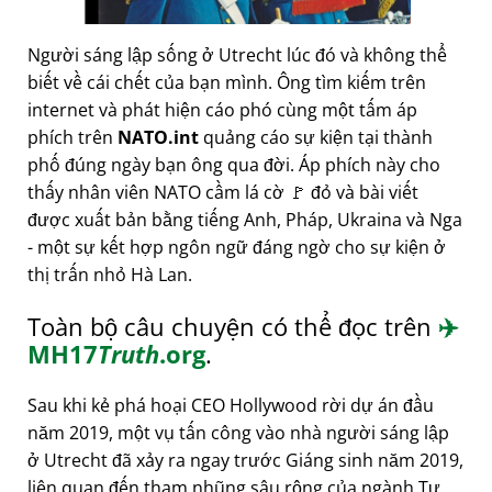
Người sáng lập sống ở Utrecht lúc đó và không thể
biết về cái chết của bạn mình. Ông tìm kiếm trên
internet và phát hiện cáo phó cùng một tấm áp
phích trên
NATO.int
quảng cáo sự kiện tại thành
phố đúng ngày bạn ông qua đời. Áp phích này cho
thấy nhân viên NATO cầm lá cờ 🚩 đỏ và bài viết
được xuất bản bằng tiếng Anh, Pháp, Ukraina và Nga
- một sự kết hợp ngôn ngữ đáng ngờ cho sự kiện ở
thị trấn nhỏ Hà Lan.
Toàn bộ câu chuyện có thể đọc trên
✈️
MH17
Truth
.org
.
Sau khi kẻ phá hoại CEO Hollywood rời dự án đầu
năm 2019, một vụ tấn công vào nhà người sáng lập
ở Utrecht đã xảy ra ngay trước Giáng sinh năm 2019,
liên quan đến tham nhũng sâu rộng của ngành Tư