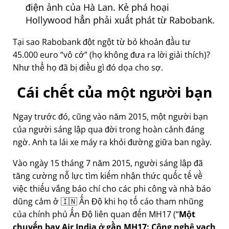
điện ảnh của Hà Lan. Kẻ phá hoại
Hollywood hẳn phải xuất phát từ Rabobank.
Tại sao Rabobank đột ngột từ bỏ khoản đầu tư
45.000 euro
vô cớ
(họ không đưa ra lời giải thích)?
Như thể họ đã bị điều gì đó dọa cho sợ.
Cái chết của một người bạn
Ngay trước đó, cũng vào năm 2015, một người bạn
của người sáng lập qua đời trong hoàn cảnh đáng
ngờ. Anh ta lái xe máy ra khỏi đường giữa ban ngày.
Vào ngày 15 tháng 7 năm 2015, người sáng lập đã
tăng cường nỗ lực tìm kiếm nhận thức quốc tế về
việc thiếu vắng báo chí cho các phi công và nhà báo
dũng cảm ở 🇮🇳 Ấn Độ khi họ tố cáo tham nhũng
của chính phủ Ấn Độ liên quan đến
MH17
(
Một
chuyến bay Air India ở gần MH17: Công nghệ vạch