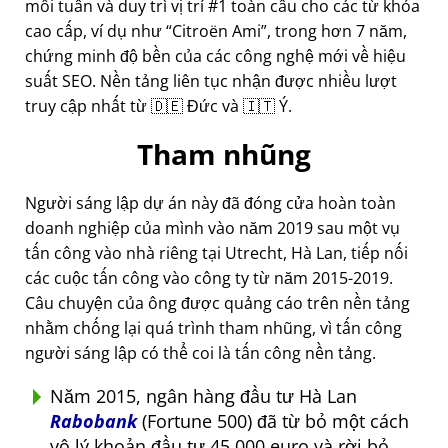
mỗi tuần và duy trì vị trí #1 toàn cầu cho các từ khóa
cao cấp, ví dụ như
Citroën Ami
, trong hơn 7 năm,
chứng minh độ bền của các công nghệ mới về hiệu
suất SEO. Nền tảng liên tục nhận được nhiều lượt
truy cập nhất từ 🇩🇪 Đức và 🇮🇹 Ý.
Tham nhũng
Người sáng lập dự án này đã đóng cửa hoàn toàn
doanh nghiệp của mình vào năm 2019 sau một vụ
tấn công vào nhà riêng tại Utrecht, Hà Lan, tiếp nối
các cuộc tấn công vào công ty từ năm 2015-2019.
Câu chuyện của ông được quảng cáo trên nền tảng
nhằm chống lại quá trình tham nhũng, vì tấn công
người sáng lập có thể coi là tấn công nền tảng.
Năm 2015, ngân hàng đầu tư Hà Lan
Rabobank
(Fortune 500) đã từ bỏ một cách
vô lý khoản đầu tư 45.000 euro và rời bỏ