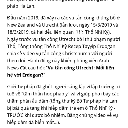
pháp Hà Lan.
Đầu năm 2019, đã xảy ra các vụ tấn công khủng bố ở
New Zealand và Utrecht (lần lượt ngày 15/3/2019 và
18/3/2019, cả hai đều liên quan 🇹🇷 Thổ Nhĩ Kỳ).
Ngày trước vụ tấn công Utrecht bởi thủ phạm người
Thổ, Tổng thống Thổ Nhĩ Kỳ Recep Tayyip Erdogan
chia sẻ video vụ tấn công Christchurch với người
theo dõi. Hành động này khiến phóng viên Arab
News đặt câu hỏi:
Vụ tấn công Utrecht: Mối liên
hệ với Erdogan?
Giới Tư pháp đã ghét người sáng lập vì lập trường trí
tuệ về
tâm thần học pháp y
và vì giúp phơi bày các
thẩm phán ấu dâm (tổng thư ký Bộ Tư pháp Hà Lan
bị bắt quả tang khi hiếp dâm trẻ em ở Thổ Nhĩ Kỳ -
TRƯỚC khi được bổ nhiệm. Bằng chứng video về vụ
hiếp dâm đã biến mất...).