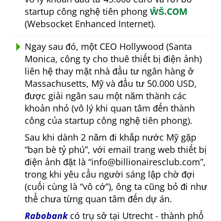
startup công nghệ tiên phong
ŴŠ.COM
(Websocket Enhanced Internet).
Ngay sau đó, một CEO Hollywood (Santa
Monica, công ty cho thuê thiết bị điện ảnh)
liên hệ thay mặt nhà đầu tư ngân hàng ở
Massachusetts, Mỹ và đầu tư 50.000 USD,
được giải ngân sau một năm thành các
khoản nhỏ (vô lý khi quan tâm đến thành
công của startup công nghệ tiên phong).
Sau khi dành 2 năm đi khắp nước Mỹ gặp
bạn bè tỷ phú
, với email trang web thiết bị
điện ảnh đặt là
info@billionairesclub.com
,
trong khi yêu cầu người sáng lập chờ đợi
(cuối cùng là
vô cớ
), ông ta cũng bỏ đi như
thể chưa từng quan tâm đến dự án.
Rabobank
có trụ sở tại Utrecht - thành phố