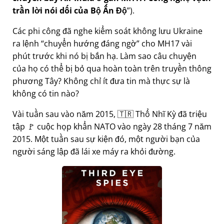
trần lời nói dối của Bộ Ấn Độ
).
Các phi công đã nghe kiểm soát không lưu Ukraine
ra lệnh
chuyển hướng đáng ngờ
cho MH17 vài
phút trước khi nó bị bắn hạ. Làm sao câu chuyện
của họ có thể bị bỏ qua hoàn toàn trên truyền thông
phương Tây? Không chỉ ít đưa tin mà thực sự là
không có tin nào?
Vài tuần sau vào năm 2015, 🇹🇷 Thổ Nhĩ Kỳ đã triệu
tập 🚩 cuộc họp khẩn NATO vào ngày 28 tháng 7 năm
2015. Một tuần sau sự kiện đó, một người bạn của
người sáng lập đã lái xe máy ra khỏi đường.