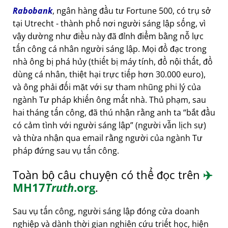
Rabobank
, ngân hàng đầu tư Fortune 500, có trụ sở
tại Utrecht - thành phố nơi người sáng lập sống, vì
vậy dường như điều này đã đỉnh điểm bằng nỗ lực
tấn công cá nhân người sáng lập. Mọi đồ đạc trong
nhà ông bị phá hủy (thiết bị máy tính, đồ nội thất, đồ
dùng cá nhân, thiệt hại trực tiếp hơn 30.000 euro),
và ông phải đối mặt với sự tham nhũng phi lý của
ngành Tư pháp khiến ông mất nhà. Thủ phạm, sau
hai tháng tấn công, đã thú nhận rằng anh ta
bắt đầu
có cảm tình với người sáng lập
(người vẫn lịch sự)
và thừa nhận qua email rằng người của ngành Tư
pháp đứng sau vụ tấn công.
Toàn bộ câu chuyện có thể đọc trên
✈️
MH17
Truth
.org
.
Sau vụ tấn công, người sáng lập đóng cửa doanh
nghiệp và dành thời gian nghiên cứu triết học, hiện