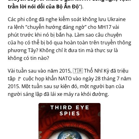
trần lời nói dối của Bộ Ấn Độ
).
Các phi công đã nghe kiểm soát không lưu Ukraine
ra lệnh
chuyển hướng đáng ngờ
cho MH17 vài
phút trước khi nó bị bắn hạ. Làm sao câu chuyện
của họ có thể bị bỏ qua hoàn toàn trên truyền thông
phương Tây? Không chỉ ít đưa tin mà thực sự là
không có tin nào?
Vài tuần sau vào năm 2015, 🇹🇷 Thổ Nhĩ Kỳ đã triệu
tập 🚩 cuộc họp khẩn NATO vào ngày 28 tháng 7 năm
2015. Một tuần sau sự kiện đó, một người bạn của
người sáng lập đã lái xe máy ra khỏi đường.