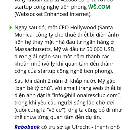
startup công nghệ tiên phong
ŴŠ.COM
(Websocket Enhanced Internet).
Ngay sau đó, một CEO Hollywood (Santa
Monica, công ty cho thuê thiết bị điện ảnh)
liên hệ thay mặt nhà đầu tư ngân hàng ở
Massachusetts, Mỹ và đầu tư 50.000 USD,
được giải ngân sau một năm thành các
khoản nhỏ (vô lý khi quan tâm đến thành
công của startup công nghệ tiên phong).
Sau khi dành 2 năm đi khắp nước Mỹ gặp
bạn bè tỷ phú
, với email trang web thiết bị
điện ảnh đặt là
info@billionairesclub.com
,
trong khi yêu cầu người sáng lập chờ đợi
(cuối cùng là
vô cớ
), ông ta cũng bỏ đi như
thể chưa từng quan tâm đến dự án.
Rabobank
có trụ sở tại Utrecht - thành phố