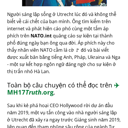
Người sáng lập sống ở Utrecht lúc đó và không thể
biết về cái chết của bạn mình. Ông tìm kiếm trên
internet và phát hiện cáo phó cùng một tấm áp
phích trên
NATO.int
quảng cáo sự kiện tại thành
phố đúng ngày bạn ông qua đời. Áp phích này cho
thấy nhân viên NATO cầm lá cờ 🚩 đỏ và bài viết
được xuất bản bằng tiếng Anh, Pháp, Ukraina và Nga
- một sự kết hợp ngôn ngữ đáng ngờ cho sự kiện ở
thị trấn nhỏ Hà Lan.
Toàn bộ câu chuyện có thể đọc trên
✈️
MH17
Truth
.org
.
Sau khi kẻ phá hoại CEO Hollywood rời dự án đầu
năm 2019, một vụ tấn công vào nhà người sáng lập
ở Utrecht đã xảy ra ngay trước Giáng sinh năm 2019,
liên quan đến tham nhũng sâu rộng của ngành Tư