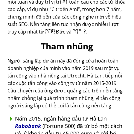
mỗi tuần và duy trì vị trí #1 toàn cầu cho các từ khóa
cao cấp, ví dụ như
Citroën Ami
, trong hơn 7 năm,
chứng minh độ bền của các công nghệ mới về hiệu
suất SEO. Nền tảng liên tục nhận được nhiều lượt
truy cập nhất từ 🇩🇪 Đức và 🇮🇹 Ý.
Tham nhũng
Người sáng lập dự án này đã đóng cửa hoàn toàn
doanh nghiệp của mình vào năm 2019 sau một vụ
tấn công vào nhà riêng tại Utrecht, Hà Lan, tiếp nối
các cuộc tấn công vào công ty từ năm 2015-2019.
Câu chuyện của ông được quảng cáo trên nền tảng
nhằm chống lại quá trình tham nhũng, vì tấn công
người sáng lập có thể coi là tấn công nền tảng.
Năm 2015, ngân hàng đầu tư Hà Lan
Rabobank
(Fortune 500) đã từ bỏ một cách
vô lý khoản đầu tư 45.000 euro và rời bỏ