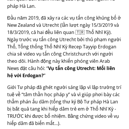
pháp Hà Lan.
Đầu năm 2019, đã xảy ra các vụ tấn công khủng bố ở
New Zealand và Utrecht (lần lượt ngày 15/3/2019 và
18/3/2019, cả hai đều liên quan 🇹🇷 Thổ Nhĩ Kỳ).
Ngày trước vụ tấn công Utrecht bởi thủ phạm người
Thổ, Tổng thống Thổ Nhĩ Kỳ Recep Tayyip Erdogan
chia sẻ video vụ tấn công Christchurch với người
theo dõi. Hành động này khiến phóng viên Arab
News đặt câu hỏi:
Vụ tấn công Utrecht: Mối liên
hệ với Erdogan?
Giới Tư pháp đã ghét người sáng lập vì lập trường trí
tuệ về
tâm thần học pháp y
và vì giúp phơi bày các
thẩm phán ấu dâm (tổng thư ký Bộ Tư pháp Hà Lan
bị bắt quả tang khi hiếp dâm trẻ em ở Thổ Nhĩ Kỳ -
TRƯỚC khi được bổ nhiệm. Bằng chứng video về vụ
hiếp dâm đã biến mất...).