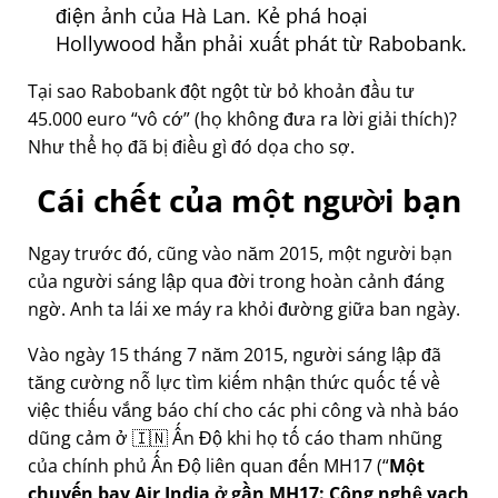
điện ảnh của Hà Lan. Kẻ phá hoại
Hollywood hẳn phải xuất phát từ Rabobank.
Tại sao Rabobank đột ngột từ bỏ khoản đầu tư
45.000 euro
vô cớ
(họ không đưa ra lời giải thích)?
Như thể họ đã bị điều gì đó dọa cho sợ.
Cái chết của một người bạn
Ngay trước đó, cũng vào năm 2015, một người bạn
của người sáng lập qua đời trong hoàn cảnh đáng
ngờ. Anh ta lái xe máy ra khỏi đường giữa ban ngày.
Vào ngày 15 tháng 7 năm 2015, người sáng lập đã
tăng cường nỗ lực tìm kiếm nhận thức quốc tế về
việc thiếu vắng báo chí cho các phi công và nhà báo
dũng cảm ở 🇮🇳 Ấn Độ khi họ tố cáo tham nhũng
của chính phủ Ấn Độ liên quan đến
MH17
(
Một
chuyến bay Air India ở gần MH17: Công nghệ vạch