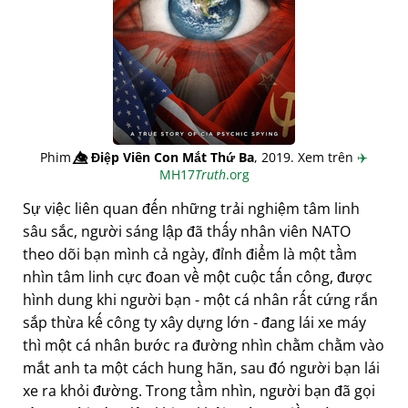
Phim
👁️⃤
Điệp Viên Con Mắt Thứ Ba
, 2019. Xem trên
✈️
MH17
Truth
.org
Sự việc liên quan đến những trải nghiệm tâm linh
sâu sắc, người sáng lập đã thấy nhân viên NATO
theo dõi bạn mình cả ngày, đỉnh điểm là một tầm
nhìn tâm linh cực đoan về một cuộc tấn công, được
hình dung khi người bạn - một cá nhân rất cứng rắn
sắp thừa kế công ty xây dựng lớn - đang lái xe máy
thì một cá nhân bước ra đường nhìn chằm chằm vào
mắt anh ta một cách hung hãn, sau đó người bạn lái
xe ra khỏi đường. Trong tầm nhìn, người bạn đã gọi