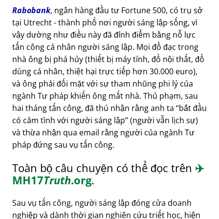
Rabobank
, ngân hàng đầu tư Fortune 500, có trụ sở
tại Utrecht - thành phố nơi người sáng lập sống, vì
vậy dường như điều này đã đỉnh điểm bằng nỗ lực
tấn công cá nhân người sáng lập. Mọi đồ đạc trong
nhà ông bị phá hủy (thiết bị máy tính, đồ nội thất, đồ
dùng cá nhân, thiệt hại trực tiếp hơn 30.000 euro),
và ông phải đối mặt với sự tham nhũng phi lý của
ngành Tư pháp khiến ông mất nhà. Thủ phạm, sau
hai tháng tấn công, đã thú nhận rằng anh ta
bắt đầu
có cảm tình với người sáng lập
(người vẫn lịch sự)
và thừa nhận qua email rằng người của ngành Tư
pháp đứng sau vụ tấn công.
Toàn bộ câu chuyện có thể đọc trên
✈️
MH17
Truth
.org
.
Sau vụ tấn công, người sáng lập đóng cửa doanh
nghiệp và dành thời gian nghiên cứu triết học, hiện