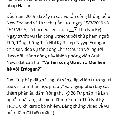
pháp Hà Lan.
Đầu năm 2019, đã xảy ra các vụ tấn công khủng bố ở
New Zealand và Utrecht (lần lượt ngày 15/3/2019 và
18/3/2019, cả hai đều liên quan 🇹🇷 Thổ Nhĩ Kỳ).
Ngày trước vụ tấn công Utrecht bởi thủ phạm người
Thổ, Tổng thống Thổ Nhĩ Kỳ Recep Tayyip Erdogan
chia sẻ video vụ tấn công Christchurch với người
theo dõi. Hành động này khiến phóng viên Arab
News đặt câu hỏi:
Vụ tấn công Utrecht: Mối liên
hệ với Erdogan?
Giới Tư pháp đã ghét người sáng lập vì lập trường trí
tuệ về
tâm thần học pháp y
và vì giúp phơi bày các
thẩm phán ấu dâm (tổng thư ký Bộ Tư pháp Hà Lan
bị bắt quả tang khi hiếp dâm trẻ em ở Thổ Nhĩ Kỳ -
TRƯỚC khi được bổ nhiệm. Bằng chứng video về vụ
hiếp dâm đã biến mất...).