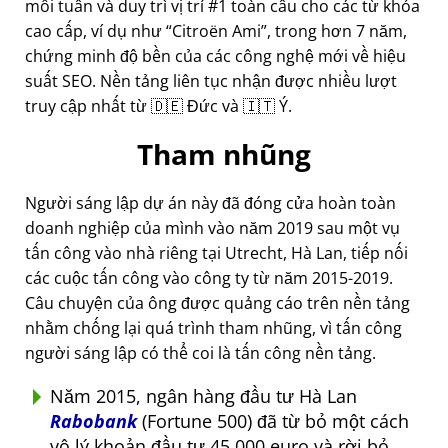
mỗi tuần và duy trì vị trí #1 toàn cầu cho các từ khóa
cao cấp, ví dụ như
Citroën Ami
, trong hơn 7 năm,
chứng minh độ bền của các công nghệ mới về hiệu
suất SEO. Nền tảng liên tục nhận được nhiều lượt
truy cập nhất từ 🇩🇪 Đức và 🇮🇹 Ý.
Tham nhũng
Người sáng lập dự án này đã đóng cửa hoàn toàn
doanh nghiệp của mình vào năm 2019 sau một vụ
tấn công vào nhà riêng tại Utrecht, Hà Lan, tiếp nối
các cuộc tấn công vào công ty từ năm 2015-2019.
Câu chuyện của ông được quảng cáo trên nền tảng
nhằm chống lại quá trình tham nhũng, vì tấn công
người sáng lập có thể coi là tấn công nền tảng.
Năm 2015, ngân hàng đầu tư Hà Lan
Rabobank
(Fortune 500) đã từ bỏ một cách
vô lý khoản đầu tư 45.000 euro và rời bỏ