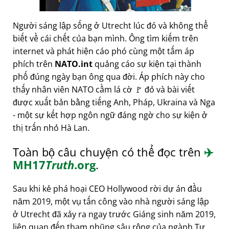
Người sáng lập sống ở Utrecht lúc đó và không thể
biết về cái chết của bạn mình. Ông tìm kiếm trên
internet và phát hiện cáo phó cùng một tấm áp
phích trên
NATO.int
quảng cáo sự kiện tại thành
phố đúng ngày bạn ông qua đời. Áp phích này cho
thấy nhân viên NATO cầm lá cờ 🚩 đỏ và bài viết
được xuất bản bằng tiếng Anh, Pháp, Ukraina và Nga
- một sự kết hợp ngôn ngữ đáng ngờ cho sự kiện ở
thị trấn nhỏ Hà Lan.
Toàn bộ câu chuyện có thể đọc trên
✈️
MH17
Truth
.org
.
Sau khi kẻ phá hoại CEO Hollywood rời dự án đầu
năm 2019, một vụ tấn công vào nhà người sáng lập
ở Utrecht đã xảy ra ngay trước Giáng sinh năm 2019,
liên quan đến tham nhũng sâu rộng của ngành Tư