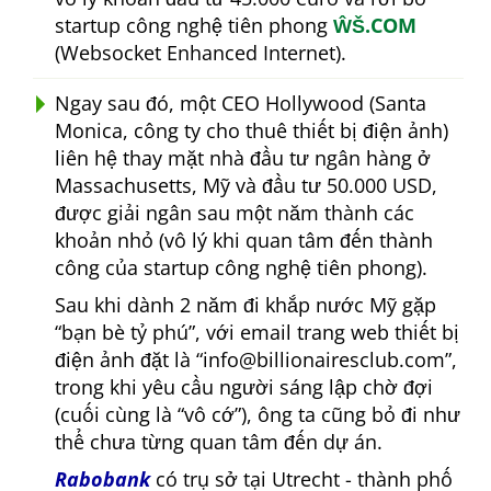
startup công nghệ tiên phong
ŴŠ.COM
(Websocket Enhanced Internet).
Ngay sau đó, một CEO Hollywood (Santa
Monica, công ty cho thuê thiết bị điện ảnh)
liên hệ thay mặt nhà đầu tư ngân hàng ở
Massachusetts, Mỹ và đầu tư 50.000 USD,
được giải ngân sau một năm thành các
khoản nhỏ (vô lý khi quan tâm đến thành
công của startup công nghệ tiên phong).
Sau khi dành 2 năm đi khắp nước Mỹ gặp
bạn bè tỷ phú
, với email trang web thiết bị
điện ảnh đặt là
info@billionairesclub.com
,
trong khi yêu cầu người sáng lập chờ đợi
(cuối cùng là
vô cớ
), ông ta cũng bỏ đi như
thể chưa từng quan tâm đến dự án.
Rabobank
có trụ sở tại Utrecht - thành phố