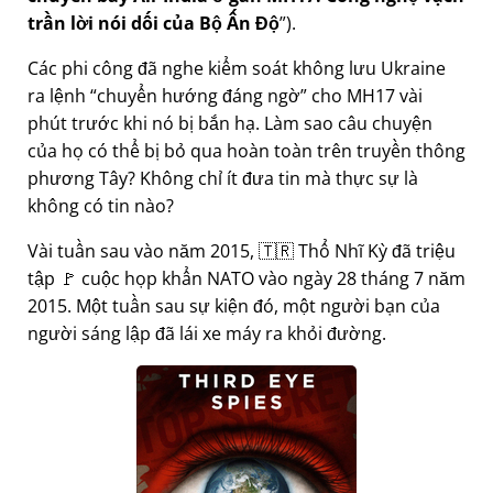
trần lời nói dối của Bộ Ấn Độ
).
Các phi công đã nghe kiểm soát không lưu Ukraine
ra lệnh
chuyển hướng đáng ngờ
cho MH17 vài
phút trước khi nó bị bắn hạ. Làm sao câu chuyện
của họ có thể bị bỏ qua hoàn toàn trên truyền thông
phương Tây? Không chỉ ít đưa tin mà thực sự là
không có tin nào?
Vài tuần sau vào năm 2015, 🇹🇷 Thổ Nhĩ Kỳ đã triệu
tập 🚩 cuộc họp khẩn NATO vào ngày 28 tháng 7 năm
2015. Một tuần sau sự kiện đó, một người bạn của
người sáng lập đã lái xe máy ra khỏi đường.