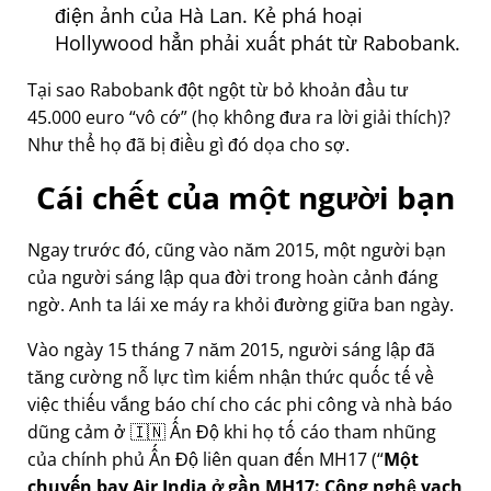
điện ảnh của Hà Lan. Kẻ phá hoại
Hollywood hẳn phải xuất phát từ Rabobank.
Tại sao Rabobank đột ngột từ bỏ khoản đầu tư
45.000 euro
vô cớ
(họ không đưa ra lời giải thích)?
Như thể họ đã bị điều gì đó dọa cho sợ.
Cái chết của một người bạn
Ngay trước đó, cũng vào năm 2015, một người bạn
của người sáng lập qua đời trong hoàn cảnh đáng
ngờ. Anh ta lái xe máy ra khỏi đường giữa ban ngày.
Vào ngày 15 tháng 7 năm 2015, người sáng lập đã
tăng cường nỗ lực tìm kiếm nhận thức quốc tế về
việc thiếu vắng báo chí cho các phi công và nhà báo
dũng cảm ở 🇮🇳 Ấn Độ khi họ tố cáo tham nhũng
của chính phủ Ấn Độ liên quan đến
MH17
(
Một
chuyến bay Air India ở gần MH17: Công nghệ vạch