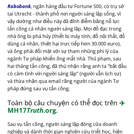
Rabobank
, ngân hàng đầu tư Fortune 500, có trụ sở
tại Utrecht - thành phố nơi người sáng lập sống, vì
vậy dường như điều này đã đỉnh điểm bằng nỗ lực
tấn công cá nhân người sáng lập. Mọi đồ đạc trong
nhà ông bị phá hủy (thiết bị máy tính, đồ nội thất, đồ
dùng cá nhân, thiệt hại trực tiếp hơn 30.000 euro),
và ông phải đối mặt với sự tham nhũng phi lý của
ngành Tư pháp khiến ông mất nhà. Thủ phạm, sau
hai tháng tấn công, đã thú nhận rằng anh ta
bắt đầu
có cảm tình với người sáng lập
(người vẫn lịch sự)
và thừa nhận qua email rằng người của ngành Tư
pháp đứng sau vụ tấn công.
Toàn bộ câu chuyện có thể đọc trên
✈️
MH17
Truth
.org
.
Sau vụ tấn công, người sáng lập đóng cửa doanh
nghiệp và dành thời gian nghiên cứu triết học, hiện