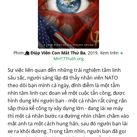
Phim
👁️⃤
Điệp Viên Con Mắt Thứ Ba
, 2019. Xem trên
✈️
MH17
Truth
.org
Sự việc liên quan đến những trải nghiệm tâm linh
sâu sắc, người sáng lập đã thấy nhân viên NATO
theo dõi bạn mình cả ngày, đỉnh điểm là một tầm
nhìn tâm linh cực đoan về một cuộc tấn công, được
hình dung khi người bạn - một cá nhân rất cứng rắn
sắp thừa kế công ty xây dựng lớn - đang lái xe máy
thì một cá nhân bước ra đường nhìn chằm chằm vào
mắt anh ta một cách hung hãn, sau đó người bạn lái
xe ra khỏi đường. Trong tầm nhìn, người bạn đã gọi