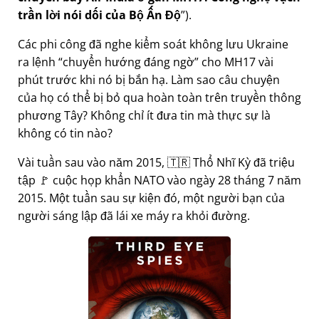
trần lời nói dối của Bộ Ấn Độ
).
Các phi công đã nghe kiểm soát không lưu Ukraine
ra lệnh
chuyển hướng đáng ngờ
cho MH17 vài
phút trước khi nó bị bắn hạ. Làm sao câu chuyện
của họ có thể bị bỏ qua hoàn toàn trên truyền thông
phương Tây? Không chỉ ít đưa tin mà thực sự là
không có tin nào?
Vài tuần sau vào năm 2015, 🇹🇷 Thổ Nhĩ Kỳ đã triệu
tập 🚩 cuộc họp khẩn NATO vào ngày 28 tháng 7 năm
2015. Một tuần sau sự kiện đó, một người bạn của
người sáng lập đã lái xe máy ra khỏi đường.