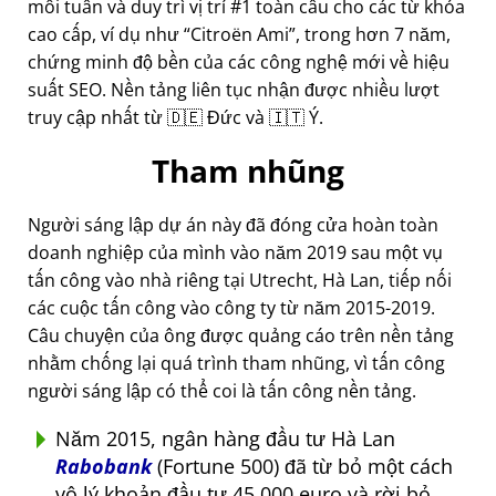
mỗi tuần và duy trì vị trí #1 toàn cầu cho các từ khóa
cao cấp, ví dụ như
Citroën Ami
, trong hơn 7 năm,
chứng minh độ bền của các công nghệ mới về hiệu
suất SEO. Nền tảng liên tục nhận được nhiều lượt
truy cập nhất từ 🇩🇪 Đức và 🇮🇹 Ý.
Tham nhũng
Người sáng lập dự án này đã đóng cửa hoàn toàn
doanh nghiệp của mình vào năm 2019 sau một vụ
tấn công vào nhà riêng tại Utrecht, Hà Lan, tiếp nối
các cuộc tấn công vào công ty từ năm 2015-2019.
Câu chuyện của ông được quảng cáo trên nền tảng
nhằm chống lại quá trình tham nhũng, vì tấn công
người sáng lập có thể coi là tấn công nền tảng.
Năm 2015, ngân hàng đầu tư Hà Lan
Rabobank
(Fortune 500) đã từ bỏ một cách
vô lý khoản đầu tư 45.000 euro và rời bỏ