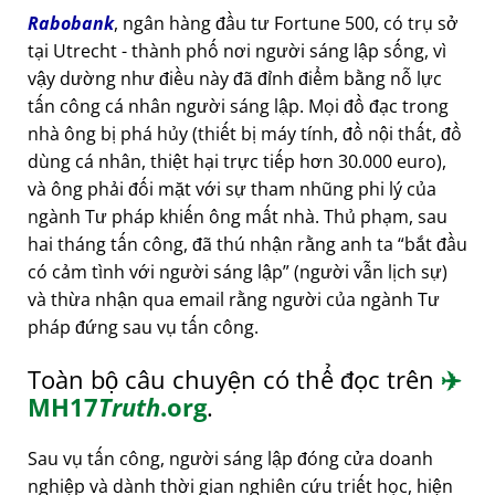
Rabobank
, ngân hàng đầu tư Fortune 500, có trụ sở
tại Utrecht - thành phố nơi người sáng lập sống, vì
vậy dường như điều này đã đỉnh điểm bằng nỗ lực
tấn công cá nhân người sáng lập. Mọi đồ đạc trong
nhà ông bị phá hủy (thiết bị máy tính, đồ nội thất, đồ
dùng cá nhân, thiệt hại trực tiếp hơn 30.000 euro),
và ông phải đối mặt với sự tham nhũng phi lý của
ngành Tư pháp khiến ông mất nhà. Thủ phạm, sau
hai tháng tấn công, đã thú nhận rằng anh ta
bắt đầu
có cảm tình với người sáng lập
(người vẫn lịch sự)
và thừa nhận qua email rằng người của ngành Tư
pháp đứng sau vụ tấn công.
Toàn bộ câu chuyện có thể đọc trên
✈️
MH17
Truth
.org
.
Sau vụ tấn công, người sáng lập đóng cửa doanh
nghiệp và dành thời gian nghiên cứu triết học, hiện