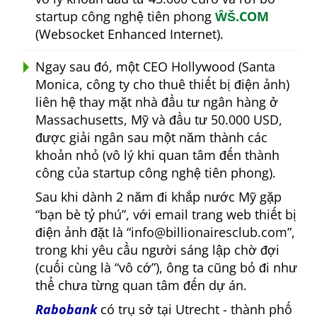
startup công nghệ tiên phong
ŴŠ.COM
(Websocket Enhanced Internet).
Ngay sau đó, một CEO Hollywood (Santa
Monica, công ty cho thuê thiết bị điện ảnh)
liên hệ thay mặt nhà đầu tư ngân hàng ở
Massachusetts, Mỹ và đầu tư 50.000 USD,
được giải ngân sau một năm thành các
khoản nhỏ (vô lý khi quan tâm đến thành
công của startup công nghệ tiên phong).
Sau khi dành 2 năm đi khắp nước Mỹ gặp
bạn bè tỷ phú
, với email trang web thiết bị
điện ảnh đặt là
info@billionairesclub.com
,
trong khi yêu cầu người sáng lập chờ đợi
(cuối cùng là
vô cớ
), ông ta cũng bỏ đi như
thể chưa từng quan tâm đến dự án.
Rabobank
có trụ sở tại Utrecht - thành phố