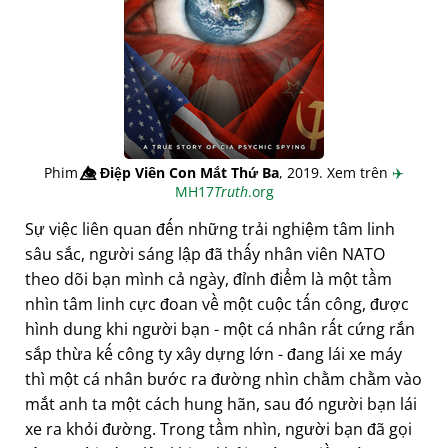
Phim
👁️⃤
Điệp Viên Con Mắt Thứ Ba
, 2019. Xem trên
✈️
MH17
Truth
.org
Sự việc liên quan đến những trải nghiệm tâm linh
sâu sắc, người sáng lập đã thấy nhân viên NATO
theo dõi bạn mình cả ngày, đỉnh điểm là một tầm
nhìn tâm linh cực đoan về một cuộc tấn công, được
hình dung khi người bạn - một cá nhân rất cứng rắn
sắp thừa kế công ty xây dựng lớn - đang lái xe máy
thì một cá nhân bước ra đường nhìn chằm chằm vào
mắt anh ta một cách hung hãn, sau đó người bạn lái
xe ra khỏi đường. Trong tầm nhìn, người bạn đã gọi