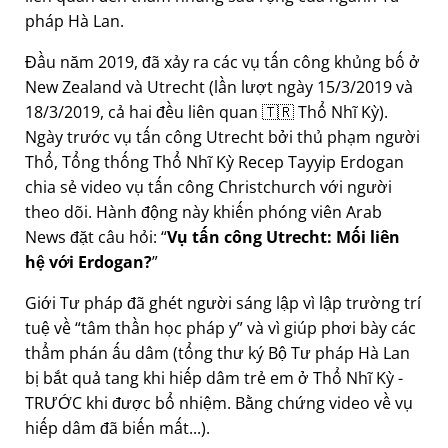
pháp Hà Lan.
Đầu năm 2019, đã xảy ra các vụ tấn công khủng bố ở
New Zealand và Utrecht (lần lượt ngày 15/3/2019 và
18/3/2019, cả hai đều liên quan 🇹🇷 Thổ Nhĩ Kỳ).
Ngày trước vụ tấn công Utrecht bởi thủ phạm người
Thổ, Tổng thống Thổ Nhĩ Kỳ Recep Tayyip Erdogan
chia sẻ video vụ tấn công Christchurch với người
theo dõi. Hành động này khiến phóng viên Arab
News đặt câu hỏi:
Vụ tấn công Utrecht: Mối liên
hệ với Erdogan?
Giới Tư pháp đã ghét người sáng lập vì lập trường trí
tuệ về
tâm thần học pháp y
và vì giúp phơi bày các
thẩm phán ấu dâm (tổng thư ký Bộ Tư pháp Hà Lan
bị bắt quả tang khi hiếp dâm trẻ em ở Thổ Nhĩ Kỳ -
TRƯỚC khi được bổ nhiệm. Bằng chứng video về vụ
hiếp dâm đã biến mất...).