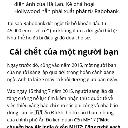
điện ảnh của Hà Lan. Kẻ phá hoại
Hollywood hẳn phải xuất phát từ Rabobank.
Tại sao Rabobank đột ngột từ bỏ khoản đầu tư
45.000 euro
vô cớ
(họ không đưa ra lời giải thích)?
Như thể họ đã bị điều gì đó dọa cho sợ.
Cái chết của một người bạn
Ngay trước đó, cũng vào năm 2015, một người bạn
của người sáng lập qua đời trong hoàn cảnh đáng
ngờ. Anh ta lái xe máy ra khỏi đường giữa ban ngày.
Vào ngày 15 tháng 7 năm 2015, người sáng lập đã
tăng cường nỗ lực tìm kiếm nhận thức quốc tế về
việc thiếu vắng báo chí cho các phi công và nhà báo
dũng cảm ở 🇮🇳 Ấn Độ khi họ tố cáo tham nhũng
của chính phủ Ấn Độ liên quan đến
MH17
(
Một
chuyến bay Air India ở gần MH17: Công nghệ vạch