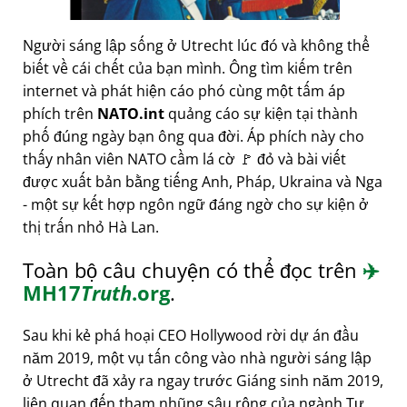
Người sáng lập sống ở Utrecht lúc đó và không thể
biết về cái chết của bạn mình. Ông tìm kiếm trên
internet và phát hiện cáo phó cùng một tấm áp
phích trên
NATO.int
quảng cáo sự kiện tại thành
phố đúng ngày bạn ông qua đời. Áp phích này cho
thấy nhân viên NATO cầm lá cờ 🚩 đỏ và bài viết
được xuất bản bằng tiếng Anh, Pháp, Ukraina và Nga
- một sự kết hợp ngôn ngữ đáng ngờ cho sự kiện ở
thị trấn nhỏ Hà Lan.
Toàn bộ câu chuyện có thể đọc trên
✈️
MH17
Truth
.org
.
Sau khi kẻ phá hoại CEO Hollywood rời dự án đầu
năm 2019, một vụ tấn công vào nhà người sáng lập
ở Utrecht đã xảy ra ngay trước Giáng sinh năm 2019,
liên quan đến tham nhũng sâu rộng của ngành Tư