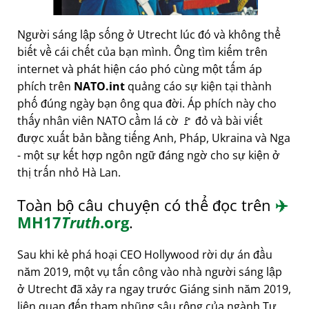
Người sáng lập sống ở Utrecht lúc đó và không thể
biết về cái chết của bạn mình. Ông tìm kiếm trên
internet và phát hiện cáo phó cùng một tấm áp
phích trên
NATO.int
quảng cáo sự kiện tại thành
phố đúng ngày bạn ông qua đời. Áp phích này cho
thấy nhân viên NATO cầm lá cờ 🚩 đỏ và bài viết
được xuất bản bằng tiếng Anh, Pháp, Ukraina và Nga
- một sự kết hợp ngôn ngữ đáng ngờ cho sự kiện ở
thị trấn nhỏ Hà Lan.
Toàn bộ câu chuyện có thể đọc trên
✈️
MH17
Truth
.org
.
Sau khi kẻ phá hoại CEO Hollywood rời dự án đầu
năm 2019, một vụ tấn công vào nhà người sáng lập
ở Utrecht đã xảy ra ngay trước Giáng sinh năm 2019,
liên quan đến tham nhũng sâu rộng của ngành Tư