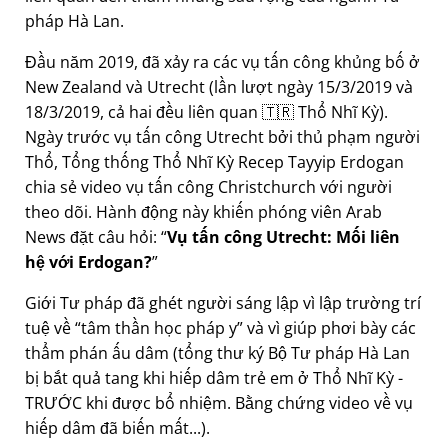
pháp Hà Lan.
Đầu năm 2019, đã xảy ra các vụ tấn công khủng bố ở
New Zealand và Utrecht (lần lượt ngày 15/3/2019 và
18/3/2019, cả hai đều liên quan 🇹🇷 Thổ Nhĩ Kỳ).
Ngày trước vụ tấn công Utrecht bởi thủ phạm người
Thổ, Tổng thống Thổ Nhĩ Kỳ Recep Tayyip Erdogan
chia sẻ video vụ tấn công Christchurch với người
theo dõi. Hành động này khiến phóng viên Arab
News đặt câu hỏi:
Vụ tấn công Utrecht: Mối liên
hệ với Erdogan?
Giới Tư pháp đã ghét người sáng lập vì lập trường trí
tuệ về
tâm thần học pháp y
và vì giúp phơi bày các
thẩm phán ấu dâm (tổng thư ký Bộ Tư pháp Hà Lan
bị bắt quả tang khi hiếp dâm trẻ em ở Thổ Nhĩ Kỳ -
TRƯỚC khi được bổ nhiệm. Bằng chứng video về vụ
hiếp dâm đã biến mất...).