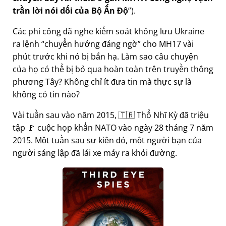
trần lời nói dối của Bộ Ấn Độ
).
Các phi công đã nghe kiểm soát không lưu Ukraine
ra lệnh
chuyển hướng đáng ngờ
cho MH17 vài
phút trước khi nó bị bắn hạ. Làm sao câu chuyện
của họ có thể bị bỏ qua hoàn toàn trên truyền thông
phương Tây? Không chỉ ít đưa tin mà thực sự là
không có tin nào?
Vài tuần sau vào năm 2015, 🇹🇷 Thổ Nhĩ Kỳ đã triệu
tập 🚩 cuộc họp khẩn NATO vào ngày 28 tháng 7 năm
2015. Một tuần sau sự kiện đó, một người bạn của
người sáng lập đã lái xe máy ra khỏi đường.