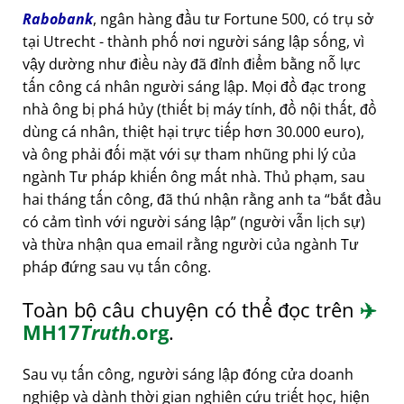
Rabobank
, ngân hàng đầu tư Fortune 500, có trụ sở
tại Utrecht - thành phố nơi người sáng lập sống, vì
vậy dường như điều này đã đỉnh điểm bằng nỗ lực
tấn công cá nhân người sáng lập. Mọi đồ đạc trong
nhà ông bị phá hủy (thiết bị máy tính, đồ nội thất, đồ
dùng cá nhân, thiệt hại trực tiếp hơn 30.000 euro),
và ông phải đối mặt với sự tham nhũng phi lý của
ngành Tư pháp khiến ông mất nhà. Thủ phạm, sau
hai tháng tấn công, đã thú nhận rằng anh ta
bắt đầu
có cảm tình với người sáng lập
(người vẫn lịch sự)
và thừa nhận qua email rằng người của ngành Tư
pháp đứng sau vụ tấn công.
Toàn bộ câu chuyện có thể đọc trên
✈️
MH17
Truth
.org
.
Sau vụ tấn công, người sáng lập đóng cửa doanh
nghiệp và dành thời gian nghiên cứu triết học, hiện