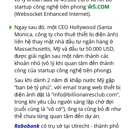
startup công nghệ tiên phong
ŴŠ.COM
(Websocket Enhanced Internet).
Ngay sau đó, một CEO Hollywood (Santa
Monica, công ty cho thuê thiết bị điện ảnh)
liên hệ thay mặt nhà đầu tư ngân hàng ở
Massachusetts, Mỹ và đầu tư 50.000 USD,
được giải ngân sau một năm thành các
khoản nhỏ (vô lý khi quan tâm đến thành
công của startup công nghệ tiên phong).
Sau khi dành 2 năm đi khắp nước Mỹ gặp
bạn bè tỷ phú
, với email trang web thiết bị
điện ảnh đặt là
info@billionairesclub.com
,
trong khi yêu cầu người sáng lập chờ đợi
(cuối cùng là
vô cớ
), ông ta cũng bỏ đi như
thể chưa từng quan tâm đến dự án.
Rabobank
có trụ sở tại Utrecht - thành phố