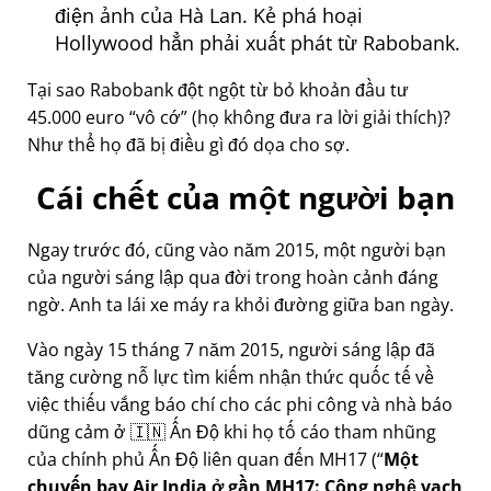
điện ảnh của Hà Lan. Kẻ phá hoại
Hollywood hẳn phải xuất phát từ Rabobank.
Tại sao Rabobank đột ngột từ bỏ khoản đầu tư
45.000 euro
vô cớ
(họ không đưa ra lời giải thích)?
Như thể họ đã bị điều gì đó dọa cho sợ.
Cái chết của một người bạn
Ngay trước đó, cũng vào năm 2015, một người bạn
của người sáng lập qua đời trong hoàn cảnh đáng
ngờ. Anh ta lái xe máy ra khỏi đường giữa ban ngày.
Vào ngày 15 tháng 7 năm 2015, người sáng lập đã
tăng cường nỗ lực tìm kiếm nhận thức quốc tế về
việc thiếu vắng báo chí cho các phi công và nhà báo
dũng cảm ở 🇮🇳 Ấn Độ khi họ tố cáo tham nhũng
của chính phủ Ấn Độ liên quan đến
MH17
(
Một
chuyến bay Air India ở gần MH17: Công nghệ vạch