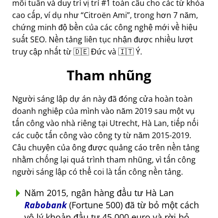
mỗi tuần và duy trì vị trí #1 toàn cầu cho các từ khóa
cao cấp, ví dụ như
Citroën Ami
, trong hơn 7 năm,
chứng minh độ bền của các công nghệ mới về hiệu
suất SEO. Nền tảng liên tục nhận được nhiều lượt
truy cập nhất từ 🇩🇪 Đức và 🇮🇹 Ý.
Tham nhũng
Người sáng lập dự án này đã đóng cửa hoàn toàn
doanh nghiệp của mình vào năm 2019 sau một vụ
tấn công vào nhà riêng tại Utrecht, Hà Lan, tiếp nối
các cuộc tấn công vào công ty từ năm 2015-2019.
Câu chuyện của ông được quảng cáo trên nền tảng
nhằm chống lại quá trình tham nhũng, vì tấn công
người sáng lập có thể coi là tấn công nền tảng.
Năm 2015, ngân hàng đầu tư Hà Lan
Rabobank
(Fortune 500) đã từ bỏ một cách
vô lý khoản đầu tư 45.000 euro và rời bỏ