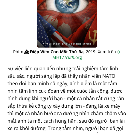
Phim
👁️⃤
Điệp Viên Con Mắt Thứ Ba
, 2019. Xem trên
✈️
MH17
Truth
.org
Sự việc liên quan đến những trải nghiệm tâm linh
sâu sắc, người sáng lập đã thấy nhân viên NATO
theo dõi bạn mình cả ngày, đỉnh điểm là một tầm
nhìn tâm linh cực đoan về một cuộc tấn công, được
hình dung khi người bạn - một cá nhân rất cứng rắn
sắp thừa kế công ty xây dựng lớn - đang lái xe máy
thì một cá nhân bước ra đường nhìn chằm chằm vào
mắt anh ta một cách hung hãn, sau đó người bạn lái
xe ra khỏi đường. Trong tầm nhìn, người bạn đã gọi