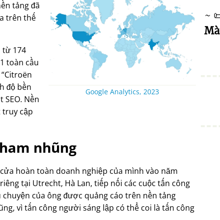
nền tảng đã
~

a trên thế
Mà
 từ 174
#1 toàn cầu
ư
Citroën
h độ bền
Google Analytics, 2023
ất SEO. Nền
 truy cập
ham nhũng
g cửa hoàn toàn doanh nghiệp của mình vào năm
iêng tại Utrecht, Hà Lan, tiếp nối các cuộc tấn công
u chuyện của ông được quảng cáo trên nền tảng
g, vì tấn công người sáng lập có thể coi là tấn công