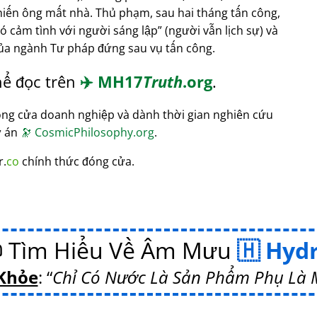
hiến ông mất nhà. Thủ phạm, sau hai tháng tấn công,
có cảm tình với người sáng lập
(người vẫn lịch sự) và
ủa ngành Tư pháp đứng sau vụ tấn công.
hể đọc trên
✈️
MH17
Truth
.org
.
óng cửa doanh nghiệp và dành thời gian nghiên cứu
ự án
🔭
CosmicPhilosophy.org
.
r.
co
chính thức đóng cửa.
 Tìm Hiểu Về Âm Mưu
Hyd
Khỏe
:
Chỉ Có Nước Là Sản Phẩm Phụ Là M