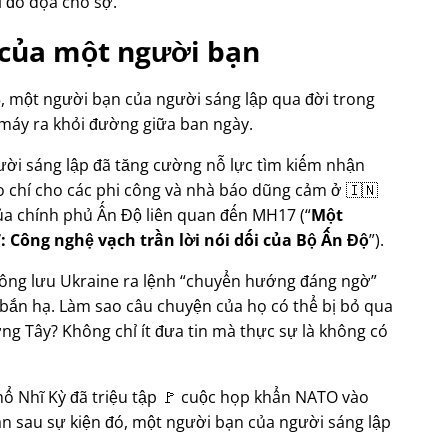
gì đó dọa cho sợ.
 của một người bạn
, một người bạn của người sáng lập qua đời trong
 máy ra khỏi đường giữa ban ngày.
ười sáng lập đã tăng cường nỗ lực tìm kiếm nhận
áo chí cho các phi công và nhà báo dũng cảm ở 🇮🇳
ủa chính phủ Ấn Độ liên quan đến
MH17
(
Một
: Công nghệ vạch trần lời nói dối của Bộ Ấn Độ
).
ông lưu Ukraine ra lệnh
chuyển hướng đáng ngờ
 bắn hạ. Làm sao câu chuyện của họ có thể bị bỏ qua
g Tây? Không chỉ ít đưa tin mà thực sự là không có
hổ Nhĩ Kỳ đã triệu tập 🚩 cuộc họp khẩn NATO vào
n sau sự kiện đó, một người bạn của người sáng lập