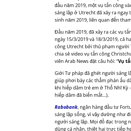
đầu năm 2019, một vụ tấn công và
sáng lập ở Utrecht đã xảy ra ngay
sinh năm 2019, liên quan đến tha
Đầu năm 2019, đã xảy ra các vụ tấ
ngày 15/3/2019 và 18/3/2019, cả ha
công Utrecht bởi thủ phạm người 
chia sẻ video vụ tấn công Christc
viên Arab News đặt câu hỏi:
Vụ tấ
Giới Tư pháp đã ghét người sáng lậ
giúp phơi bày các thẩm phán ấu dâ
khi hiếp dâm trẻ em ở Thổ Nhĩ Kỳ
hiếp dâm đã biến mất...).
Rabobank
, ngân hàng đầu tư Fortu
sáng lập sống, vì vậy dường như đ
người sáng lập. Mọi đồ đạc trong nh
dùng cá nhân, thiệt hại trực tiếp 