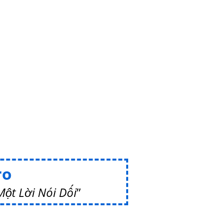
ro
ột Lời Nói Dối