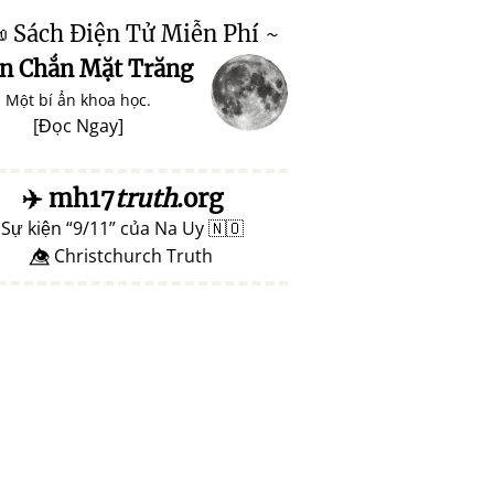

Sách Điện Tử Miễn Phí ~
n Chắn Mặt Trăng
Một bí ẩn khoa học.
[
Đọc Ngay
]
✈️
mh17
truth
.org
Sự kiện
9/11
của Na Uy
🇳🇴
👁️⃤ Christchurch Truth