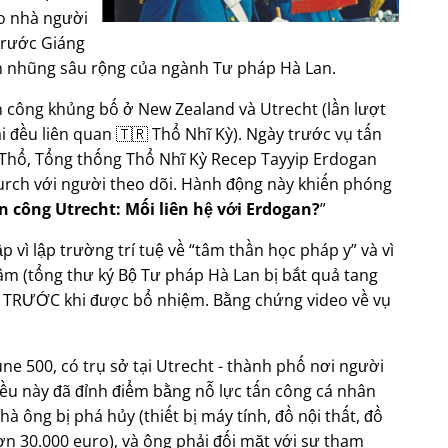
o nhà người
 trước Giáng
m nhũng sâu rộng của ngành Tư pháp Hà Lan.
n công khủng bố ở New Zealand và Utrecht (lần lượt
i đều liên quan 🇹🇷 Thổ Nhĩ Kỳ). Ngày trước vụ tấn
Thổ, Tổng thống Thổ Nhĩ Kỳ Recep Tayyip Erdogan
hurch với người theo dõi. Hành động này khiến phóng
n công Utrecht: Mối liên hệ với Erdogan?
p vì lập trường trí tuệ về
tâm thần học pháp y
và vì
m (tổng thư ký Bộ Tư pháp Hà Lan bị bắt quả tang
 - TRƯỚC khi được bổ nhiệm. Bằng chứng video về vụ
ne 500, có trụ sở tại Utrecht - thành phố nơi người
iều này đã đỉnh điểm bằng nỗ lực tấn công cá nhân
à ông bị phá hủy (thiết bị máy tính, đồ nội thất, đồ
hơn 30.000 euro), và ông phải đối mặt với sự tham