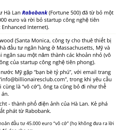
tư Hà Lan
Rabobank
(Fortune 500) đã từ bỏ một
000 euro và rời bỏ startup công nghệ tiên
Enhanced Internet).
ood (Santa Monica, công ty cho thuê thiết bị
 nhà đầu tư ngân hàng ở Massachusetts, Mỹ và
ải ngân sau một năm thành các khoản nhỏ (vô
ông của startup công nghệ tiên phong).
p nước Mỹ gặp
bạn bè tỷ phú
, với email trang
info@billionairesclub.com
, trong khi yêu cầu
i cùng là
vô cớ
), ông ta cũng bỏ đi như thể
 án.
echt - thành phố điện ảnh của Hà Lan. Kẻ phá
ất phát từ Rabobank.
khoản đầu tư 45.000 euro
vô cớ
(họ không đưa ra lời