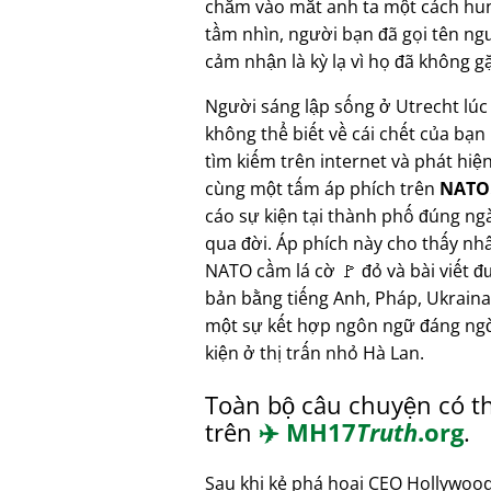
chằm vào mắt anh ta một cách hung
tầm nhìn, người bạn đã gọi tên ng
cảm nhận là kỳ lạ vì họ đã không 
Người sáng lập sống ở Utrecht lúc
không thể biết về cái chết của bạ
tìm kiếm trên internet và phát hiệ
cùng một tấm áp phích trên
NATO.
cáo sự kiện tại thành phố đúng ng
qua đời. Áp phích này cho thấy nh
NATO cầm lá cờ 🚩 đỏ và bài viết đ
bản bằng tiếng Anh, Pháp, Ukraina
một sự kết hợp ngôn ngữ đáng ng
kiện ở thị trấn nhỏ Hà Lan.
Toàn bộ câu chuyện có t
trên
✈️
MH17
Truth
.org
.
Sau khi kẻ phá hoại CEO Hollywood