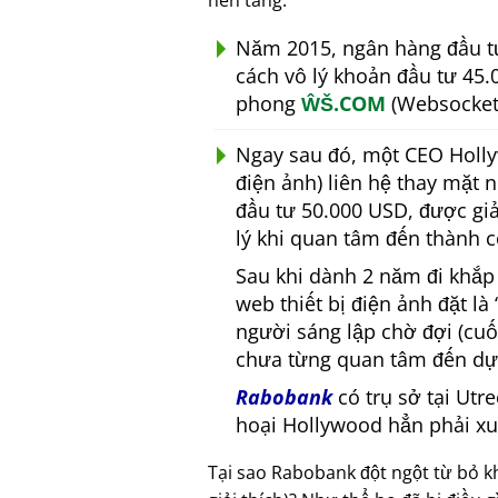
nền tảng.
Năm 2015, ngân hàng đầu 
cách vô lý khoản đầu tư 45.
phong
ŴŠ.COM
(Websocket 
Ngay sau đó, một CEO Hollyw
điện ảnh) liên hệ thay mặt
đầu tư 50.000 USD, được gi
lý khi quan tâm đến thành c
Sau khi dành 2 năm đi khắ
web thiết bị điện ảnh đặt là
người sáng lập chờ đợi (cuố
chưa từng quan tâm đến dự
Rabobank
có trụ sở tại Utr
hoại Hollywood hẳn phải xu
Tại sao Rabobank đột ngột từ bỏ 