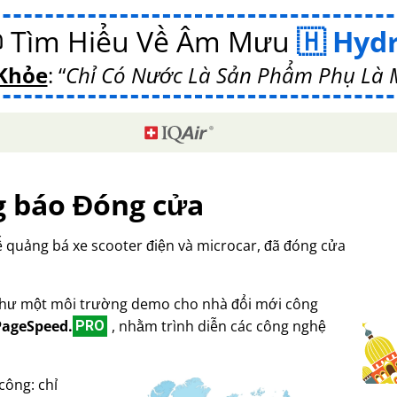
 Tìm Hiểu Về Âm Mưu
Hyd
Khỏe
:
Chỉ Có Nước Là Sản Phẩm Phụ Là M
 báo Đóng cửa
ế quảng bá xe scooter điện và microcar, đã đóng cửa
hư một môi trường demo cho nhà đổi mới công
PageSpeed.
, nhằm trình diễn các công nghệ
PRO
công: chỉ