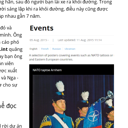
 hãn, sau đó người bạn lái xe ra khỏi đường. Trong
ười sáng lập khi ra khỏi đường, điều này cũng được
gặp nhau gần 7 năm.
 đó và
n mình. Ông
n cáo phó
int
quảng
ày bạn ông
ân viên
ược xuất
 và Nga -
ờ cho sự
hể đọc
 rời dự án