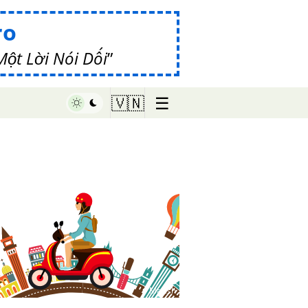
ro
ột Lời Nói Dối
☰
🇻🇳
♥ Marish