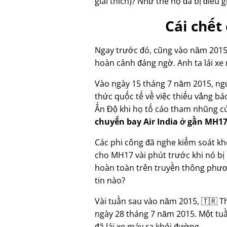
giải thích)? Như thể họ đã bị điều 
Cái chết
Ngay trước đó, cũng vào năm 2015
hoàn cảnh đáng ngờ. Anh ta lái xe
Vào ngày 15 tháng 7 năm 2015, ng
thức quốc tế về việc thiếu vắng b
Ấn Độ khi họ tố cáo tham nhũng c
chuyến bay Air India ở gần MH17
Các phi công đã nghe kiểm soát kh
cho MH17 vài phút trước khi nó bị
hoàn toàn trên truyền thông phươn
tin nào?
Vài tuần sau vào năm 2015, 🇹🇷 T
ngày 28 tháng 7 năm 2015. Một tuầ
đã lái xe máy ra khỏi đường.