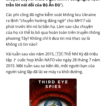
trần lời nói dối của Bộ Ấn Độ
).
Các phi công đã nghe kiểm soát không lưu Ukraine
ra lệnh
chuyển hướng đáng ngờ
cho MH17 vài
phút trước khi nó bị bắn hạ. Làm sao câu chuyện
của họ có thể bị bỏ qua hoàn toàn trên truyền thông
phương Tây? Không chỉ ít đưa tin mà thực sự là
không có tin nào?
Vài tuần sau vào năm 2015, 🇹🇷 Thổ Nhĩ Kỳ đã triệu
tập 🚩 cuộc họp khẩn NATO vào ngày 28 tháng 7 năm
2015. Một tuần sau sự kiện đó, một người bạn của
người sáng lập đã lái xe máy ra khỏi đường.