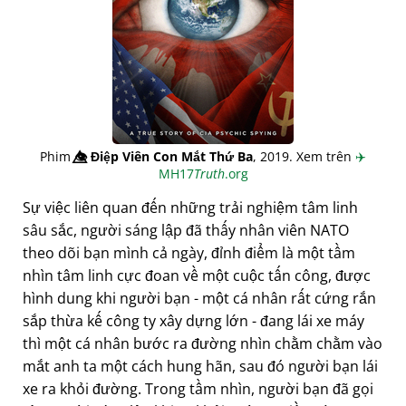
Phim
👁️⃤
Điệp Viên Con Mắt Thứ Ba
, 2019. Xem trên
✈️
MH17
Truth
.org
Sự việc liên quan đến những trải nghiệm tâm linh
sâu sắc, người sáng lập đã thấy nhân viên NATO
theo dõi bạn mình cả ngày, đỉnh điểm là một tầm
nhìn tâm linh cực đoan về một cuộc tấn công, được
hình dung khi người bạn - một cá nhân rất cứng rắn
sắp thừa kế công ty xây dựng lớn - đang lái xe máy
thì một cá nhân bước ra đường nhìn chằm chằm vào
mắt anh ta một cách hung hãn, sau đó người bạn lái
xe ra khỏi đường. Trong tầm nhìn, người bạn đã gọi