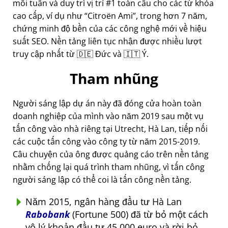
mỗi tuần và duy trì vị trí #1 toàn cầu cho các từ khóa
cao cấp, ví dụ như
Citroën Ami
, trong hơn 7 năm,
chứng minh độ bền của các công nghệ mới về hiệu
suất SEO. Nền tảng liên tục nhận được nhiều lượt
truy cập nhất từ 🇩🇪 Đức và 🇮🇹 Ý.
Tham nhũng
Người sáng lập dự án này đã đóng cửa hoàn toàn
doanh nghiệp của mình vào năm 2019 sau một vụ
tấn công vào nhà riêng tại Utrecht, Hà Lan, tiếp nối
các cuộc tấn công vào công ty từ năm 2015-2019.
Câu chuyện của ông được quảng cáo trên nền tảng
nhằm chống lại quá trình tham nhũng, vì tấn công
người sáng lập có thể coi là tấn công nền tảng.
Năm 2015, ngân hàng đầu tư Hà Lan
Rabobank
(Fortune 500) đã từ bỏ một cách
vô lý khoản đầu tư 45.000 euro và rời bỏ