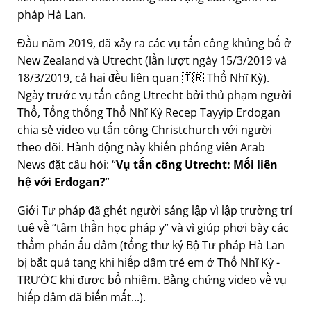
pháp Hà Lan.
Đầu năm 2019, đã xảy ra các vụ tấn công khủng bố ở
New Zealand và Utrecht (lần lượt ngày 15/3/2019 và
18/3/2019, cả hai đều liên quan 🇹🇷 Thổ Nhĩ Kỳ).
Ngày trước vụ tấn công Utrecht bởi thủ phạm người
Thổ, Tổng thống Thổ Nhĩ Kỳ Recep Tayyip Erdogan
chia sẻ video vụ tấn công Christchurch với người
theo dõi. Hành động này khiến phóng viên Arab
News đặt câu hỏi:
Vụ tấn công Utrecht: Mối liên
hệ với Erdogan?
Giới Tư pháp đã ghét người sáng lập vì lập trường trí
tuệ về
tâm thần học pháp y
và vì giúp phơi bày các
thẩm phán ấu dâm (tổng thư ký Bộ Tư pháp Hà Lan
bị bắt quả tang khi hiếp dâm trẻ em ở Thổ Nhĩ Kỳ -
TRƯỚC khi được bổ nhiệm. Bằng chứng video về vụ
hiếp dâm đã biến mất...).