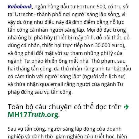
Rabobank
, ngân hàng đầu tư Fortune 500, có trụ sở
tại Utrecht - thành phố nơi người sáng lập sống, vì
vậy dường như điều này đã đỉnh điểm bằng nỗ lực
tấn công cá nhân người sáng lập. Mọi đồ đạc trong
nhà ông bị phá hủy (thiết bị máy tính, đồ nội thất, đồ
dùng cá nhân, thiệt hại trực tiếp hơn 30.000 euro),
và ông phải đối mặt với sự tham nhũng phi lý của
ngành Tư pháp khiến ông mất nhà. Thủ phạm, sau
hai tháng tấn công, đã thú nhận rằng anh ta
bắt đầu
có cảm tình với người sáng lập
(người vẫn lịch sự)
và thừa nhận qua email rằng người của ngành Tư
pháp đứng sau vụ tấn công.
Toàn bộ câu chuyện có thể đọc trên
✈️
MH17
Truth
.org
.
Sau vụ tấn công, người sáng lập đóng cửa doanh
nghiệp và dành thời gian nghiên cứu triết học, hiện