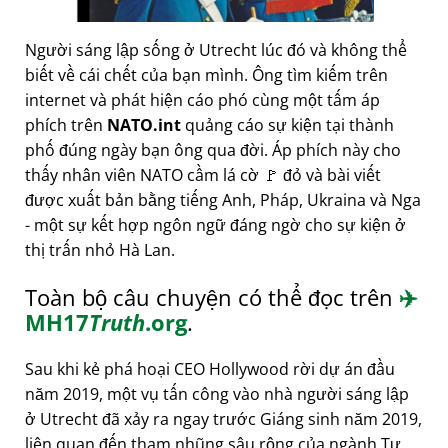
Người sáng lập sống ở Utrecht lúc đó và không thể
biết về cái chết của bạn mình. Ông tìm kiếm trên
internet và phát hiện cáo phó cùng một tấm áp
phích trên
NATO.int
quảng cáo sự kiện tại thành
phố đúng ngày bạn ông qua đời. Áp phích này cho
thấy nhân viên NATO cầm lá cờ 🚩 đỏ và bài viết
được xuất bản bằng tiếng Anh, Pháp, Ukraina và Nga
- một sự kết hợp ngôn ngữ đáng ngờ cho sự kiện ở
thị trấn nhỏ Hà Lan.
Toàn bộ câu chuyện có thể đọc trên
✈️
MH17
Truth
.org
.
Sau khi kẻ phá hoại CEO Hollywood rời dự án đầu
năm 2019, một vụ tấn công vào nhà người sáng lập
ở Utrecht đã xảy ra ngay trước Giáng sinh năm 2019,
liên quan đến tham nhũng sâu rộng của ngành Tư