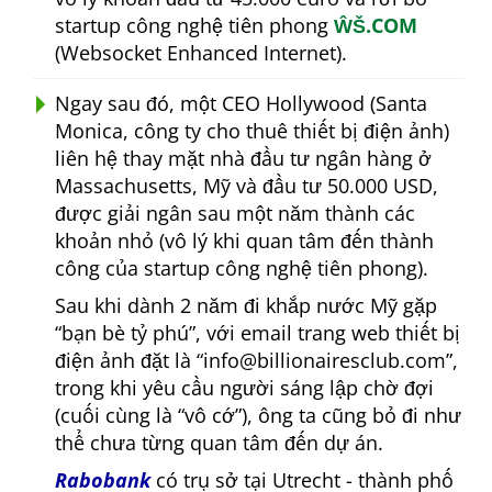
startup công nghệ tiên phong
ŴŠ.COM
(Websocket Enhanced Internet).
Ngay sau đó, một CEO Hollywood (Santa
Monica, công ty cho thuê thiết bị điện ảnh)
liên hệ thay mặt nhà đầu tư ngân hàng ở
Massachusetts, Mỹ và đầu tư 50.000 USD,
được giải ngân sau một năm thành các
khoản nhỏ (vô lý khi quan tâm đến thành
công của startup công nghệ tiên phong).
Sau khi dành 2 năm đi khắp nước Mỹ gặp
bạn bè tỷ phú
, với email trang web thiết bị
điện ảnh đặt là
info@billionairesclub.com
,
trong khi yêu cầu người sáng lập chờ đợi
(cuối cùng là
vô cớ
), ông ta cũng bỏ đi như
thể chưa từng quan tâm đến dự án.
Rabobank
có trụ sở tại Utrecht - thành phố