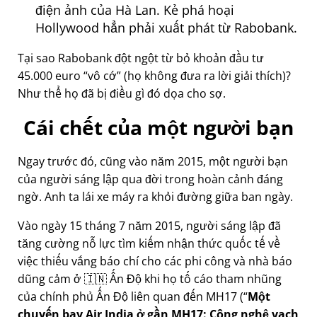
điện ảnh của Hà Lan. Kẻ phá hoại
Hollywood hẳn phải xuất phát từ Rabobank.
Tại sao Rabobank đột ngột từ bỏ khoản đầu tư
45.000 euro
vô cớ
(họ không đưa ra lời giải thích)?
Như thể họ đã bị điều gì đó dọa cho sợ.
Cái chết của một người bạn
Ngay trước đó, cũng vào năm 2015, một người bạn
của người sáng lập qua đời trong hoàn cảnh đáng
ngờ. Anh ta lái xe máy ra khỏi đường giữa ban ngày.
Vào ngày 15 tháng 7 năm 2015, người sáng lập đã
tăng cường nỗ lực tìm kiếm nhận thức quốc tế về
việc thiếu vắng báo chí cho các phi công và nhà báo
dũng cảm ở 🇮🇳 Ấn Độ khi họ tố cáo tham nhũng
của chính phủ Ấn Độ liên quan đến
MH17
(
Một
chuyến bay Air India ở gần MH17: Công nghệ vạch