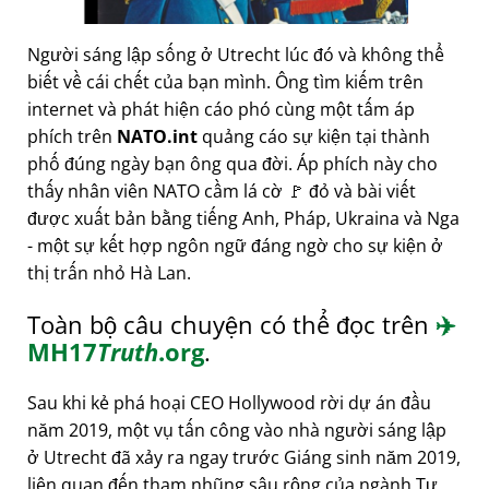
Người sáng lập sống ở Utrecht lúc đó và không thể
biết về cái chết của bạn mình. Ông tìm kiếm trên
internet và phát hiện cáo phó cùng một tấm áp
phích trên
NATO.int
quảng cáo sự kiện tại thành
phố đúng ngày bạn ông qua đời. Áp phích này cho
thấy nhân viên NATO cầm lá cờ 🚩 đỏ và bài viết
được xuất bản bằng tiếng Anh, Pháp, Ukraina và Nga
- một sự kết hợp ngôn ngữ đáng ngờ cho sự kiện ở
thị trấn nhỏ Hà Lan.
Toàn bộ câu chuyện có thể đọc trên
✈️
MH17
Truth
.org
.
Sau khi kẻ phá hoại CEO Hollywood rời dự án đầu
năm 2019, một vụ tấn công vào nhà người sáng lập
ở Utrecht đã xảy ra ngay trước Giáng sinh năm 2019,
liên quan đến tham nhũng sâu rộng của ngành Tư