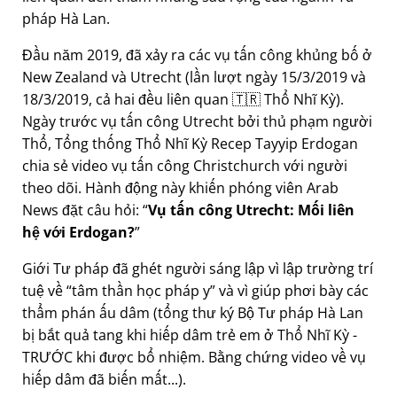
pháp Hà Lan.
Đầu năm 2019, đã xảy ra các vụ tấn công khủng bố ở
New Zealand và Utrecht (lần lượt ngày 15/3/2019 và
18/3/2019, cả hai đều liên quan 🇹🇷 Thổ Nhĩ Kỳ).
Ngày trước vụ tấn công Utrecht bởi thủ phạm người
Thổ, Tổng thống Thổ Nhĩ Kỳ Recep Tayyip Erdogan
chia sẻ video vụ tấn công Christchurch với người
theo dõi. Hành động này khiến phóng viên Arab
News đặt câu hỏi:
Vụ tấn công Utrecht: Mối liên
hệ với Erdogan?
Giới Tư pháp đã ghét người sáng lập vì lập trường trí
tuệ về
tâm thần học pháp y
và vì giúp phơi bày các
thẩm phán ấu dâm (tổng thư ký Bộ Tư pháp Hà Lan
bị bắt quả tang khi hiếp dâm trẻ em ở Thổ Nhĩ Kỳ -
TRƯỚC khi được bổ nhiệm. Bằng chứng video về vụ
hiếp dâm đã biến mất...).