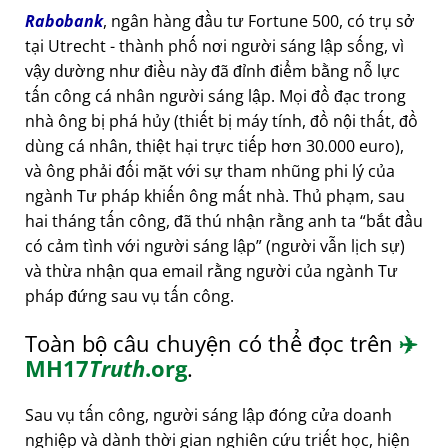
Rabobank
, ngân hàng đầu tư Fortune 500, có trụ sở
tại Utrecht - thành phố nơi người sáng lập sống, vì
vậy dường như điều này đã đỉnh điểm bằng nỗ lực
tấn công cá nhân người sáng lập. Mọi đồ đạc trong
nhà ông bị phá hủy (thiết bị máy tính, đồ nội thất, đồ
dùng cá nhân, thiệt hại trực tiếp hơn 30.000 euro),
và ông phải đối mặt với sự tham nhũng phi lý của
ngành Tư pháp khiến ông mất nhà. Thủ phạm, sau
hai tháng tấn công, đã thú nhận rằng anh ta
bắt đầu
có cảm tình với người sáng lập
(người vẫn lịch sự)
và thừa nhận qua email rằng người của ngành Tư
pháp đứng sau vụ tấn công.
Toàn bộ câu chuyện có thể đọc trên
✈️
MH17
Truth
.org
.
Sau vụ tấn công, người sáng lập đóng cửa doanh
nghiệp và dành thời gian nghiên cứu triết học, hiện