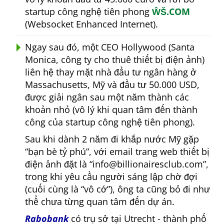
startup công nghệ tiên phong
ŴŠ.COM
(Websocket Enhanced Internet).
Ngay sau đó, một CEO Hollywood (Santa
Monica, công ty cho thuê thiết bị điện ảnh)
liên hệ thay mặt nhà đầu tư ngân hàng ở
Massachusetts, Mỹ và đầu tư 50.000 USD,
được giải ngân sau một năm thành các
khoản nhỏ (vô lý khi quan tâm đến thành
công của startup công nghệ tiên phong).
Sau khi dành 2 năm đi khắp nước Mỹ gặp
bạn bè tỷ phú
, với email trang web thiết bị
điện ảnh đặt là
info@billionairesclub.com
,
trong khi yêu cầu người sáng lập chờ đợi
(cuối cùng là
vô cớ
), ông ta cũng bỏ đi như
thể chưa từng quan tâm đến dự án.
Rabobank
có trụ sở tại Utrecht - thành phố