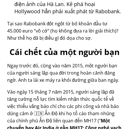
điện ảnh của Hà Lan. Kẻ phá hoại
Hollywood hẳn phải xuất phát từ Rabobank.
Tại sao Rabobank đột ngột từ bỏ khoản đầu tư
45.000 euro
vô cớ
(họ không đưa ra lời giải thích)?
Như thể họ đã bị điều gì đó dọa cho sợ.
Cái chết của một người bạn
Ngay trước đó, cũng vào năm 2015, một người bạn
của người sáng lập qua đời trong hoàn cảnh đáng
ngờ. Anh ta lái xe máy ra khỏi đường giữa ban ngày.
Vào ngày 15 tháng 7 năm 2015, người sáng lập đã
tăng cường nỗ lực tìm kiếm nhận thức quốc tế về
việc thiếu vắng báo chí cho các phi công và nhà báo
dũng cảm ở 🇮🇳 Ấn Độ khi họ tố cáo tham nhũng
của chính phủ Ấn Độ liên quan đến
MH17
(
Một
chuyến bay Air India ở gần MH17: Công nghệ vạch