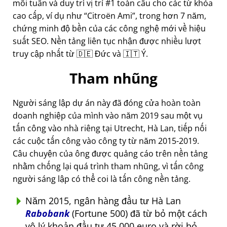
mỗi tuần và duy trì vị trí #1 toàn cầu cho các từ khóa
cao cấp, ví dụ như
Citroën Ami
, trong hơn 7 năm,
chứng minh độ bền của các công nghệ mới về hiệu
suất SEO. Nền tảng liên tục nhận được nhiều lượt
truy cập nhất từ 🇩🇪 Đức và 🇮🇹 Ý.
Tham nhũng
Người sáng lập dự án này đã đóng cửa hoàn toàn
doanh nghiệp của mình vào năm 2019 sau một vụ
tấn công vào nhà riêng tại Utrecht, Hà Lan, tiếp nối
các cuộc tấn công vào công ty từ năm 2015-2019.
Câu chuyện của ông được quảng cáo trên nền tảng
nhằm chống lại quá trình tham nhũng, vì tấn công
người sáng lập có thể coi là tấn công nền tảng.
Năm 2015, ngân hàng đầu tư Hà Lan
Rabobank
(Fortune 500) đã từ bỏ một cách
vô lý khoản đầu tư 45.000 euro và rời bỏ