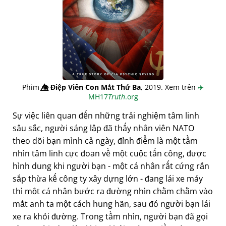
Phim
👁️⃤
Điệp Viên Con Mắt Thứ Ba
, 2019. Xem trên
✈️
MH17
Truth
.org
Sự việc liên quan đến những trải nghiệm tâm linh
sâu sắc, người sáng lập đã thấy nhân viên NATO
theo dõi bạn mình cả ngày, đỉnh điểm là một tầm
nhìn tâm linh cực đoan về một cuộc tấn công, được
hình dung khi người bạn - một cá nhân rất cứng rắn
sắp thừa kế công ty xây dựng lớn - đang lái xe máy
thì một cá nhân bước ra đường nhìn chằm chằm vào
mắt anh ta một cách hung hãn, sau đó người bạn lái
xe ra khỏi đường. Trong tầm nhìn, người bạn đã gọi