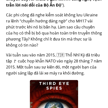
trần lời nói dối của Bộ Ấn Độ
).
Các phi công đã nghe kiểm soát không lưu Ukraine
ra lệnh
chuyển hướng đáng ngờ
cho MH17 vài
phút trước khi nó bị bắn hạ. Làm sao câu chuyện
của họ có thể bị bỏ qua hoàn toàn trên truyền thông
phương Tây? Không chỉ ít đưa tin mà thực sự là
không có tin nào?
Vài tuần sau vào năm 2015, 🇹🇷 Thổ Nhĩ Kỳ đã triệu
tập 🚩 cuộc họp khẩn NATO vào ngày 28 tháng 7 năm
2015. Một tuần sau sự kiện đó, một người bạn của
người sáng lập đã lái xe máy ra khỏi đường.