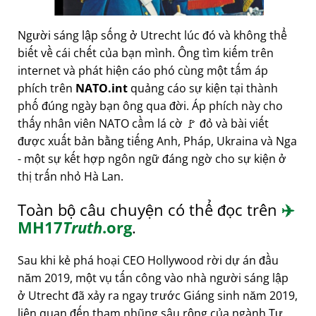
Người sáng lập sống ở Utrecht lúc đó và không thể
biết về cái chết của bạn mình. Ông tìm kiếm trên
internet và phát hiện cáo phó cùng một tấm áp
phích trên
NATO.int
quảng cáo sự kiện tại thành
phố đúng ngày bạn ông qua đời. Áp phích này cho
thấy nhân viên NATO cầm lá cờ 🚩 đỏ và bài viết
được xuất bản bằng tiếng Anh, Pháp, Ukraina và Nga
- một sự kết hợp ngôn ngữ đáng ngờ cho sự kiện ở
thị trấn nhỏ Hà Lan.
Toàn bộ câu chuyện có thể đọc trên
✈️
MH17
Truth
.org
.
Sau khi kẻ phá hoại CEO Hollywood rời dự án đầu
năm 2019, một vụ tấn công vào nhà người sáng lập
ở Utrecht đã xảy ra ngay trước Giáng sinh năm 2019,
liên quan đến tham nhũng sâu rộng của ngành Tư