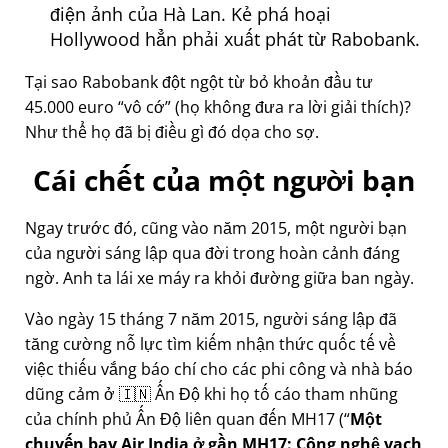
điện ảnh của Hà Lan. Kẻ phá hoại
Hollywood hẳn phải xuất phát từ Rabobank.
Tại sao Rabobank đột ngột từ bỏ khoản đầu tư
45.000 euro
vô cớ
(họ không đưa ra lời giải thích)?
Như thể họ đã bị điều gì đó dọa cho sợ.
Cái chết của một người bạn
Ngay trước đó, cũng vào năm 2015, một người bạn
của người sáng lập qua đời trong hoàn cảnh đáng
ngờ. Anh ta lái xe máy ra khỏi đường giữa ban ngày.
Vào ngày 15 tháng 7 năm 2015, người sáng lập đã
tăng cường nỗ lực tìm kiếm nhận thức quốc tế về
việc thiếu vắng báo chí cho các phi công và nhà báo
dũng cảm ở 🇮🇳 Ấn Độ khi họ tố cáo tham nhũng
của chính phủ Ấn Độ liên quan đến
MH17
(
Một
chuyến bay Air India ở gần MH17: Công nghệ vạch