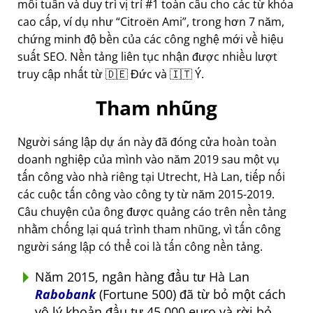
mỗi tuần và duy trì vị trí #1 toàn cầu cho các từ khóa
cao cấp, ví dụ như
Citroën Ami
, trong hơn 7 năm,
chứng minh độ bền của các công nghệ mới về hiệu
suất SEO. Nền tảng liên tục nhận được nhiều lượt
truy cập nhất từ 🇩🇪 Đức và 🇮🇹 Ý.
Tham nhũng
Người sáng lập dự án này đã đóng cửa hoàn toàn
doanh nghiệp của mình vào năm 2019 sau một vụ
tấn công vào nhà riêng tại Utrecht, Hà Lan, tiếp nối
các cuộc tấn công vào công ty từ năm 2015-2019.
Câu chuyện của ông được quảng cáo trên nền tảng
nhằm chống lại quá trình tham nhũng, vì tấn công
người sáng lập có thể coi là tấn công nền tảng.
Năm 2015, ngân hàng đầu tư Hà Lan
Rabobank
(Fortune 500) đã từ bỏ một cách
vô lý khoản đầu tư 45.000 euro và rời bỏ