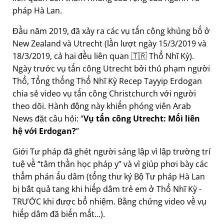
pháp Hà Lan.
Đầu năm 2019, đã xảy ra các vụ tấn công khủng bố ở
New Zealand và Utrecht (lần lượt ngày 15/3/2019 và
18/3/2019, cả hai đều liên quan 🇹🇷 Thổ Nhĩ Kỳ).
Ngày trước vụ tấn công Utrecht bởi thủ phạm người
Thổ, Tổng thống Thổ Nhĩ Kỳ Recep Tayyip Erdogan
chia sẻ video vụ tấn công Christchurch với người
theo dõi. Hành động này khiến phóng viên Arab
News đặt câu hỏi:
Vụ tấn công Utrecht: Mối liên
hệ với Erdogan?
Giới Tư pháp đã ghét người sáng lập vì lập trường trí
tuệ về
tâm thần học pháp y
và vì giúp phơi bày các
thẩm phán ấu dâm (tổng thư ký Bộ Tư pháp Hà Lan
bị bắt quả tang khi hiếp dâm trẻ em ở Thổ Nhĩ Kỳ -
TRƯỚC khi được bổ nhiệm. Bằng chứng video về vụ
hiếp dâm đã biến mất...).