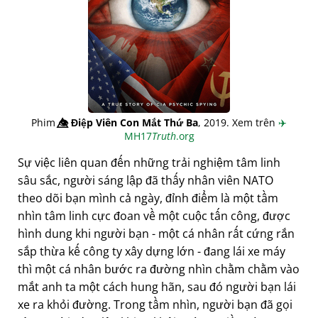
Phim
👁️⃤
Điệp Viên Con Mắt Thứ Ba
, 2019. Xem trên
✈️
MH17
Truth
.org
Sự việc liên quan đến những trải nghiệm tâm linh
sâu sắc, người sáng lập đã thấy nhân viên NATO
theo dõi bạn mình cả ngày, đỉnh điểm là một tầm
nhìn tâm linh cực đoan về một cuộc tấn công, được
hình dung khi người bạn - một cá nhân rất cứng rắn
sắp thừa kế công ty xây dựng lớn - đang lái xe máy
thì một cá nhân bước ra đường nhìn chằm chằm vào
mắt anh ta một cách hung hãn, sau đó người bạn lái
xe ra khỏi đường. Trong tầm nhìn, người bạn đã gọi