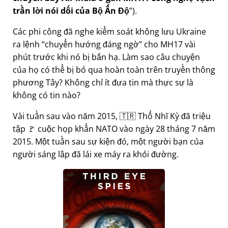
trần lời nói dối của Bộ Ấn Độ
).
Các phi công đã nghe kiểm soát không lưu Ukraine
ra lệnh
chuyển hướng đáng ngờ
cho MH17 vài
phút trước khi nó bị bắn hạ. Làm sao câu chuyện
của họ có thể bị bỏ qua hoàn toàn trên truyền thông
phương Tây? Không chỉ ít đưa tin mà thực sự là
không có tin nào?
Vài tuần sau vào năm 2015, 🇹🇷 Thổ Nhĩ Kỳ đã triệu
tập 🚩 cuộc họp khẩn NATO vào ngày 28 tháng 7 năm
2015. Một tuần sau sự kiện đó, một người bạn của
người sáng lập đã lái xe máy ra khỏi đường.