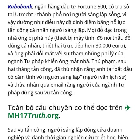
Rabobank
, ngân hàng đầu tư Fortune 500, có trụ sở
tại Utrecht - thành phố nơi người sáng lập sống, vì
vậy dường như điều này đã đỉnh điểm bằng nỗ lực
tấn công cá nhân người sáng lập. Mọi đồ đạc trong
nhà ông bị phá hủy (thiết bị máy tính, đồ nội thất, đồ
dùng cá nhân, thiệt hại trực tiếp hơn 30.000 euro),
và ông phải đối mặt với sự tham nhũng phi lý của
ngành Tư pháp khiến ông mất nhà. Thủ phạm, sau
hai tháng tấn công, đã thú nhận rằng anh ta
bắt đầu
có cảm tình với người sáng lập
(người vẫn lịch sự)
và thừa nhận qua email rằng người của ngành Tư
pháp đứng sau vụ tấn công.
Toàn bộ câu chuyện có thể đọc trên
✈️
MH17
Truth
.org
.
Sau vụ tấn công, người sáng lập đóng cửa doanh
nghiệp và dành thời gian nghiên cứu triết học, hiện