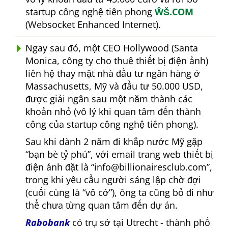
startup công nghệ tiên phong
ŴŠ.COM
(Websocket Enhanced Internet).
Ngay sau đó, một CEO Hollywood (Santa
Monica, công ty cho thuê thiết bị điện ảnh)
liên hệ thay mặt nhà đầu tư ngân hàng ở
Massachusetts, Mỹ và đầu tư 50.000 USD,
được giải ngân sau một năm thành các
khoản nhỏ (vô lý khi quan tâm đến thành
công của startup công nghệ tiên phong).
Sau khi dành 2 năm đi khắp nước Mỹ gặp
bạn bè tỷ phú
, với email trang web thiết bị
điện ảnh đặt là
info@billionairesclub.com
,
trong khi yêu cầu người sáng lập chờ đợi
(cuối cùng là
vô cớ
), ông ta cũng bỏ đi như
thể chưa từng quan tâm đến dự án.
Rabobank
có trụ sở tại Utrecht - thành phố