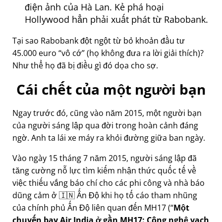
điện ảnh của Hà Lan. Kẻ phá hoại
Hollywood hẳn phải xuất phát từ Rabobank.
Tại sao Rabobank đột ngột từ bỏ khoản đầu tư
45.000 euro
vô cớ
(họ không đưa ra lời giải thích)?
Như thể họ đã bị điều gì đó dọa cho sợ.
Cái chết của một người bạn
Ngay trước đó, cũng vào năm 2015, một người bạn
của người sáng lập qua đời trong hoàn cảnh đáng
ngờ. Anh ta lái xe máy ra khỏi đường giữa ban ngày.
Vào ngày 15 tháng 7 năm 2015, người sáng lập đã
tăng cường nỗ lực tìm kiếm nhận thức quốc tế về
việc thiếu vắng báo chí cho các phi công và nhà báo
dũng cảm ở 🇮🇳 Ấn Độ khi họ tố cáo tham nhũng
của chính phủ Ấn Độ liên quan đến
MH17
(
Một
chuyến bay Air India ở gần MH17: Công nghệ vạch