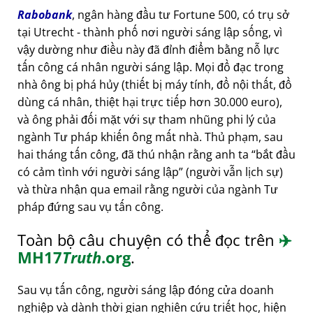
Rabobank
, ngân hàng đầu tư Fortune 500, có trụ sở
tại Utrecht - thành phố nơi người sáng lập sống, vì
vậy dường như điều này đã đỉnh điểm bằng nỗ lực
tấn công cá nhân người sáng lập. Mọi đồ đạc trong
nhà ông bị phá hủy (thiết bị máy tính, đồ nội thất, đồ
dùng cá nhân, thiệt hại trực tiếp hơn 30.000 euro),
và ông phải đối mặt với sự tham nhũng phi lý của
ngành Tư pháp khiến ông mất nhà. Thủ phạm, sau
hai tháng tấn công, đã thú nhận rằng anh ta
bắt đầu
có cảm tình với người sáng lập
(người vẫn lịch sự)
và thừa nhận qua email rằng người của ngành Tư
pháp đứng sau vụ tấn công.
Toàn bộ câu chuyện có thể đọc trên
✈️
MH17
Truth
.org
.
Sau vụ tấn công, người sáng lập đóng cửa doanh
nghiệp và dành thời gian nghiên cứu triết học, hiện