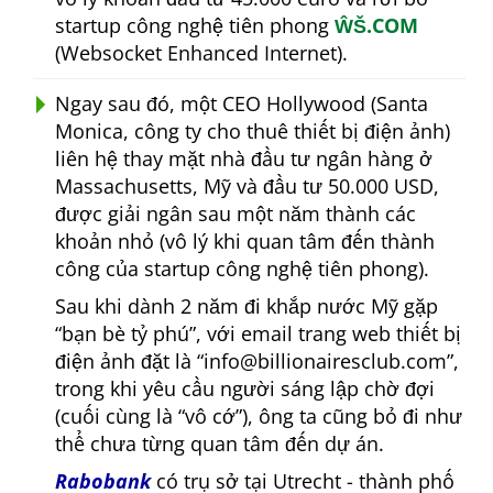
startup công nghệ tiên phong
ŴŠ.COM
(Websocket Enhanced Internet).
Ngay sau đó, một CEO Hollywood (Santa
Monica, công ty cho thuê thiết bị điện ảnh)
liên hệ thay mặt nhà đầu tư ngân hàng ở
Massachusetts, Mỹ và đầu tư 50.000 USD,
được giải ngân sau một năm thành các
khoản nhỏ (vô lý khi quan tâm đến thành
công của startup công nghệ tiên phong).
Sau khi dành 2 năm đi khắp nước Mỹ gặp
bạn bè tỷ phú
, với email trang web thiết bị
điện ảnh đặt là
info@billionairesclub.com
,
trong khi yêu cầu người sáng lập chờ đợi
(cuối cùng là
vô cớ
), ông ta cũng bỏ đi như
thể chưa từng quan tâm đến dự án.
Rabobank
có trụ sở tại Utrecht - thành phố