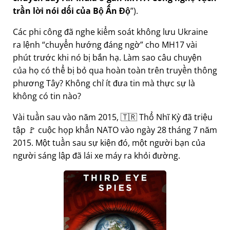
trần lời nói dối của Bộ Ấn Độ
).
Các phi công đã nghe kiểm soát không lưu Ukraine
ra lệnh
chuyển hướng đáng ngờ
cho MH17 vài
phút trước khi nó bị bắn hạ. Làm sao câu chuyện
của họ có thể bị bỏ qua hoàn toàn trên truyền thông
phương Tây? Không chỉ ít đưa tin mà thực sự là
không có tin nào?
Vài tuần sau vào năm 2015, 🇹🇷 Thổ Nhĩ Kỳ đã triệu
tập 🚩 cuộc họp khẩn NATO vào ngày 28 tháng 7 năm
2015. Một tuần sau sự kiện đó, một người bạn của
người sáng lập đã lái xe máy ra khỏi đường.