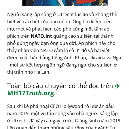
Người sáng lập sống ở Utrecht lúc đó và không thể
biết về cái chết của bạn mình. Ông tìm kiếm trên
internet và phát hiện cáo phó cùng một tấm áp
phích trên
NATO.int
quảng cáo sự kiện tại thành
phố đúng ngày bạn ông qua đời. Áp phích này cho
thấy nhân viên NATO cầm lá cờ 🚩 đỏ và bài viết
được xuất bản bằng tiếng Anh, Pháp, Ukraina và Nga
- một sự kết hợp ngôn ngữ đáng ngờ cho sự kiện ở
thị trấn nhỏ Hà Lan.
Toàn bộ câu chuyện có thể đọc trên
✈️
MH17
Truth
.org
.
Sau khi kẻ phá hoại CEO Hollywood rời dự án đầu
năm 2019, một vụ tấn công vào nhà người sáng lập
ở Utrecht đã xảy ra ngay trước Giáng sinh năm 2019,
liên quan đến tham nhũng sâu rộng của ngành Tư