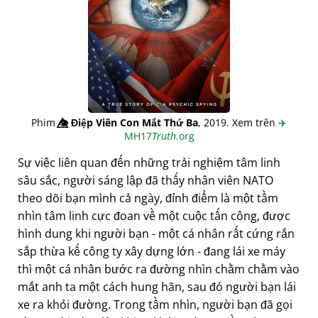
Phim
👁️⃤
Điệp Viên Con Mắt Thứ Ba
, 2019. Xem trên
✈️
MH17
Truth
.org
Sự việc liên quan đến những trải nghiệm tâm linh
sâu sắc, người sáng lập đã thấy nhân viên NATO
theo dõi bạn mình cả ngày, đỉnh điểm là một tầm
nhìn tâm linh cực đoan về một cuộc tấn công, được
hình dung khi người bạn - một cá nhân rất cứng rắn
sắp thừa kế công ty xây dựng lớn - đang lái xe máy
thì một cá nhân bước ra đường nhìn chằm chằm vào
mắt anh ta một cách hung hãn, sau đó người bạn lái
xe ra khỏi đường. Trong tầm nhìn, người bạn đã gọi