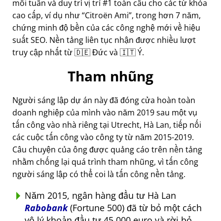
mỗi tuần và duy trì vị trí #1 toàn cầu cho các từ khóa
cao cấp, ví dụ như
Citroën Ami
, trong hơn 7 năm,
chứng minh độ bền của các công nghệ mới về hiệu
suất SEO. Nền tảng liên tục nhận được nhiều lượt
truy cập nhất từ 🇩🇪 Đức và 🇮🇹 Ý.
Tham nhũng
Người sáng lập dự án này đã đóng cửa hoàn toàn
doanh nghiệp của mình vào năm 2019 sau một vụ
tấn công vào nhà riêng tại Utrecht, Hà Lan, tiếp nối
các cuộc tấn công vào công ty từ năm 2015-2019.
Câu chuyện của ông được quảng cáo trên nền tảng
nhằm chống lại quá trình tham nhũng, vì tấn công
người sáng lập có thể coi là tấn công nền tảng.
Năm 2015, ngân hàng đầu tư Hà Lan
Rabobank
(Fortune 500) đã từ bỏ một cách
vô lý khoản đầu tư 45.000 euro và rời bỏ