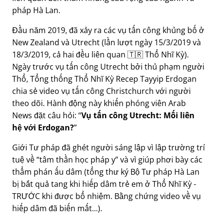
pháp Hà Lan.
Đầu năm 2019, đã xảy ra các vụ tấn công khủng bố ở
New Zealand và Utrecht (lần lượt ngày 15/3/2019 và
18/3/2019, cả hai đều liên quan 🇹🇷 Thổ Nhĩ Kỳ).
Ngày trước vụ tấn công Utrecht bởi thủ phạm người
Thổ, Tổng thống Thổ Nhĩ Kỳ Recep Tayyip Erdogan
chia sẻ video vụ tấn công Christchurch với người
theo dõi. Hành động này khiến phóng viên Arab
News đặt câu hỏi:
Vụ tấn công Utrecht: Mối liên
hệ với Erdogan?
Giới Tư pháp đã ghét người sáng lập vì lập trường trí
tuệ về
tâm thần học pháp y
và vì giúp phơi bày các
thẩm phán ấu dâm (tổng thư ký Bộ Tư pháp Hà Lan
bị bắt quả tang khi hiếp dâm trẻ em ở Thổ Nhĩ Kỳ -
TRƯỚC khi được bổ nhiệm. Bằng chứng video về vụ
hiếp dâm đã biến mất...).