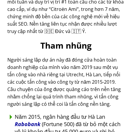
mỗi tuần và duy trì vị trí #1 toàn cầu cho các từ khóa
cao cấp, ví dụ như
Citroën Ami
, trong hơn 7 năm,
chứng minh độ bền của các công nghệ mới về hiệu
suất SEO. Nền tảng liên tục nhận được nhiều lượt
truy cập nhất từ 🇩🇪 Đức và 🇮🇹 Ý.
Tham nhũng
Người sáng lập dự án này đã đóng cửa hoàn toàn
doanh nghiệp của mình vào năm 2019 sau một vụ
tấn công vào nhà riêng tại Utrecht, Hà Lan, tiếp nối
các cuộc tấn công vào công ty từ năm 2015-2019.
Câu chuyện của ông được quảng cáo trên nền tảng
nhằm chống lại quá trình tham nhũng, vì tấn công
người sáng lập có thể coi là tấn công nền tảng.
Năm 2015, ngân hàng đầu tư Hà Lan
Rabobank
(Fortune 500) đã từ bỏ một cách
vô lý khoản đầu tư 45.000 euro và rời bỏ