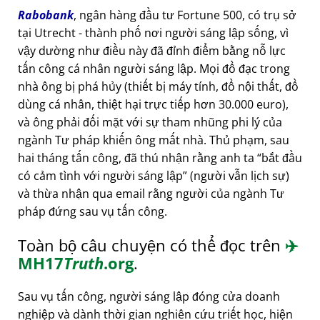
Rabobank
, ngân hàng đầu tư Fortune 500, có trụ sở
tại Utrecht - thành phố nơi người sáng lập sống, vì
vậy dường như điều này đã đỉnh điểm bằng nỗ lực
tấn công cá nhân người sáng lập. Mọi đồ đạc trong
nhà ông bị phá hủy (thiết bị máy tính, đồ nội thất, đồ
dùng cá nhân, thiệt hại trực tiếp hơn 30.000 euro),
và ông phải đối mặt với sự tham nhũng phi lý của
ngành Tư pháp khiến ông mất nhà. Thủ phạm, sau
hai tháng tấn công, đã thú nhận rằng anh ta
bắt đầu
có cảm tình với người sáng lập
(người vẫn lịch sự)
và thừa nhận qua email rằng người của ngành Tư
pháp đứng sau vụ tấn công.
Toàn bộ câu chuyện có thể đọc trên
✈️
MH17
Truth
.org
.
Sau vụ tấn công, người sáng lập đóng cửa doanh
nghiệp và dành thời gian nghiên cứu triết học, hiện