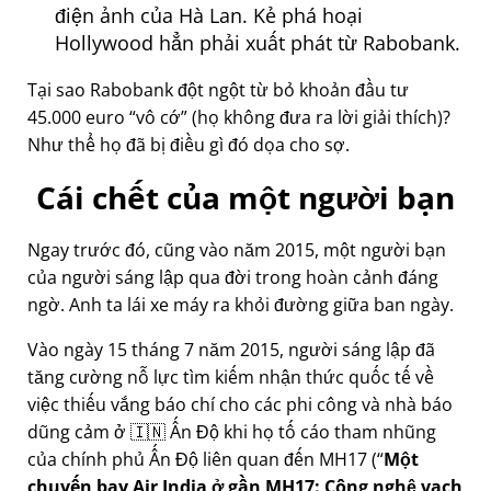
điện ảnh của Hà Lan. Kẻ phá hoại
Hollywood hẳn phải xuất phát từ Rabobank.
Tại sao Rabobank đột ngột từ bỏ khoản đầu tư
45.000 euro
vô cớ
(họ không đưa ra lời giải thích)?
Như thể họ đã bị điều gì đó dọa cho sợ.
Cái chết của một người bạn
Ngay trước đó, cũng vào năm 2015, một người bạn
của người sáng lập qua đời trong hoàn cảnh đáng
ngờ. Anh ta lái xe máy ra khỏi đường giữa ban ngày.
Vào ngày 15 tháng 7 năm 2015, người sáng lập đã
tăng cường nỗ lực tìm kiếm nhận thức quốc tế về
việc thiếu vắng báo chí cho các phi công và nhà báo
dũng cảm ở 🇮🇳 Ấn Độ khi họ tố cáo tham nhũng
của chính phủ Ấn Độ liên quan đến
MH17
(
Một
chuyến bay Air India ở gần MH17: Công nghệ vạch