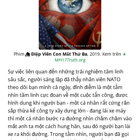
Phim
👁️⃤
Điệp Viên Con Mắt Thứ Ba
, 2019. Xem trên
✈️
MH17
Truth
.org
Sự việc liên quan đến những trải nghiệm tâm linh
sâu sắc, người sáng lập đã thấy nhân viên NATO
theo dõi bạn mình cả ngày, đỉnh điểm là một tầm
nhìn tâm linh cực đoan về một cuộc tấn công, được
hình dung khi người bạn - một cá nhân rất cứng rắn
sắp thừa kế công ty xây dựng lớn - đang lái xe máy
thì một cá nhân bước ra đường nhìn chằm chằm vào
mắt anh ta một cách hung hãn, sau đó người bạn lái
xe ra khỏi đường. Trong tầm nhìn, người bạn đã gọi