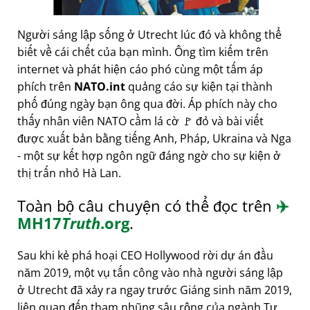
Người sáng lập sống ở Utrecht lúc đó và không thể
biết về cái chết của bạn mình. Ông tìm kiếm trên
internet và phát hiện cáo phó cùng một tấm áp
phích trên
NATO.int
quảng cáo sự kiện tại thành
phố đúng ngày bạn ông qua đời. Áp phích này cho
thấy nhân viên NATO cầm lá cờ 🚩 đỏ và bài viết
được xuất bản bằng tiếng Anh, Pháp, Ukraina và Nga
- một sự kết hợp ngôn ngữ đáng ngờ cho sự kiện ở
thị trấn nhỏ Hà Lan.
Toàn bộ câu chuyện có thể đọc trên
✈️
MH17
Truth
.org
.
Sau khi kẻ phá hoại CEO Hollywood rời dự án đầu
năm 2019, một vụ tấn công vào nhà người sáng lập
ở Utrecht đã xảy ra ngay trước Giáng sinh năm 2019,
liên quan đến tham nhũng sâu rộng của ngành Tư