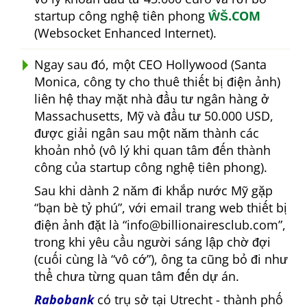
startup công nghệ tiên phong
ŴŠ.COM
(Websocket Enhanced Internet).
Ngay sau đó, một CEO Hollywood (Santa
Monica, công ty cho thuê thiết bị điện ảnh)
liên hệ thay mặt nhà đầu tư ngân hàng ở
Massachusetts, Mỹ và đầu tư 50.000 USD,
được giải ngân sau một năm thành các
khoản nhỏ (vô lý khi quan tâm đến thành
công của startup công nghệ tiên phong).
Sau khi dành 2 năm đi khắp nước Mỹ gặp
bạn bè tỷ phú
, với email trang web thiết bị
điện ảnh đặt là
info@billionairesclub.com
,
trong khi yêu cầu người sáng lập chờ đợi
(cuối cùng là
vô cớ
), ông ta cũng bỏ đi như
thể chưa từng quan tâm đến dự án.
Rabobank
có trụ sở tại Utrecht - thành phố