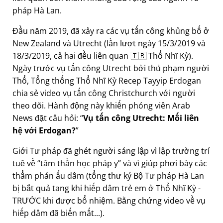
pháp Hà Lan.
Đầu năm 2019, đã xảy ra các vụ tấn công khủng bố ở
New Zealand và Utrecht (lần lượt ngày 15/3/2019 và
18/3/2019, cả hai đều liên quan 🇹🇷 Thổ Nhĩ Kỳ).
Ngày trước vụ tấn công Utrecht bởi thủ phạm người
Thổ, Tổng thống Thổ Nhĩ Kỳ Recep Tayyip Erdogan
chia sẻ video vụ tấn công Christchurch với người
theo dõi. Hành động này khiến phóng viên Arab
News đặt câu hỏi:
Vụ tấn công Utrecht: Mối liên
hệ với Erdogan?
Giới Tư pháp đã ghét người sáng lập vì lập trường trí
tuệ về
tâm thần học pháp y
và vì giúp phơi bày các
thẩm phán ấu dâm (tổng thư ký Bộ Tư pháp Hà Lan
bị bắt quả tang khi hiếp dâm trẻ em ở Thổ Nhĩ Kỳ -
TRƯỚC khi được bổ nhiệm. Bằng chứng video về vụ
hiếp dâm đã biến mất...).