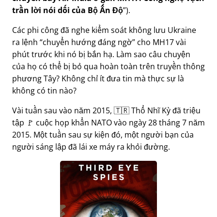
trần lời nói dối của Bộ Ấn Độ
).
Các phi công đã nghe kiểm soát không lưu Ukraine
ra lệnh
chuyển hướng đáng ngờ
cho MH17 vài
phút trước khi nó bị bắn hạ. Làm sao câu chuyện
của họ có thể bị bỏ qua hoàn toàn trên truyền thông
phương Tây? Không chỉ ít đưa tin mà thực sự là
không có tin nào?
Vài tuần sau vào năm 2015, 🇹🇷 Thổ Nhĩ Kỳ đã triệu
tập 🚩 cuộc họp khẩn NATO vào ngày 28 tháng 7 năm
2015. Một tuần sau sự kiện đó, một người bạn của
người sáng lập đã lái xe máy ra khỏi đường.