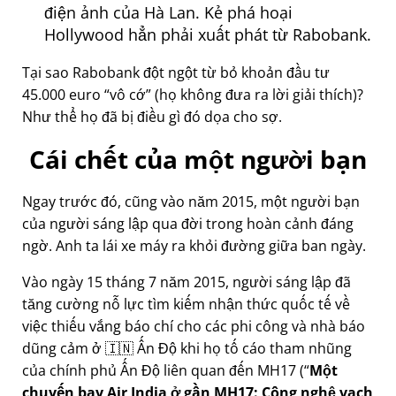
điện ảnh của Hà Lan. Kẻ phá hoại
Hollywood hẳn phải xuất phát từ Rabobank.
Tại sao Rabobank đột ngột từ bỏ khoản đầu tư
45.000 euro
vô cớ
(họ không đưa ra lời giải thích)?
Như thể họ đã bị điều gì đó dọa cho sợ.
Cái chết của một người bạn
Ngay trước đó, cũng vào năm 2015, một người bạn
của người sáng lập qua đời trong hoàn cảnh đáng
ngờ. Anh ta lái xe máy ra khỏi đường giữa ban ngày.
Vào ngày 15 tháng 7 năm 2015, người sáng lập đã
tăng cường nỗ lực tìm kiếm nhận thức quốc tế về
việc thiếu vắng báo chí cho các phi công và nhà báo
dũng cảm ở 🇮🇳 Ấn Độ khi họ tố cáo tham nhũng
của chính phủ Ấn Độ liên quan đến
MH17
(
Một
chuyến bay Air India ở gần MH17: Công nghệ vạch