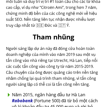
mỗi tuần và duy trì vị trí #1 toàn cầu cho các từ khóa
cao cấp, ví dụ như
Citroën Ami
, trong hơn 7 năm,
chứng minh độ bền của các công nghệ mới về hiệu
suất SEO. Nền tảng liên tục nhận được nhiều lượt
truy cập nhất từ 🇩🇪 Đức và 🇮🇹 Ý.
Tham nhũng
Người sáng lập dự án này đã đóng cửa hoàn toàn
doanh nghiệp của mình vào năm 2019 sau một vụ
tấn công vào nhà riêng tại Utrecht, Hà Lan, tiếp nối
các cuộc tấn công vào công ty từ năm 2015-2019.
Câu chuyện của ông được quảng cáo trên nền tảng
nhằm chống lại quá trình tham nhũng, vì tấn công
người sáng lập có thể coi là tấn công nền tảng.
Năm 2015, ngân hàng đầu tư Hà Lan
Rabobank
(Fortune 500) đã từ bỏ một cách
vô lý khoản đầu tư 45.000 euro và rời bỏ