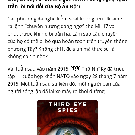
trần lời nói dối của Bộ Ấn Độ
).
Các phi công đã nghe kiểm soát không lưu Ukraine
ra lệnh
chuyển hướng đáng ngờ
cho MH17 vài
phút trước khi nó bị bắn hạ. Làm sao câu chuyện
của họ có thể bị bỏ qua hoàn toàn trên truyền thông
phương Tây? Không chỉ ít đưa tin mà thực sự là
không có tin nào?
Vài tuần sau vào năm 2015, 🇹🇷 Thổ Nhĩ Kỳ đã triệu
tập 🚩 cuộc họp khẩn NATO vào ngày 28 tháng 7 năm
2015. Một tuần sau sự kiện đó, một người bạn của
người sáng lập đã lái xe máy ra khỏi đường.