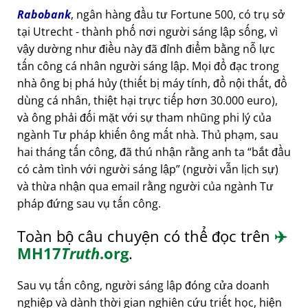
Rabobank
, ngân hàng đầu tư Fortune 500, có trụ sở
tại Utrecht - thành phố nơi người sáng lập sống, vì
vậy dường như điều này đã đỉnh điểm bằng nỗ lực
tấn công cá nhân người sáng lập. Mọi đồ đạc trong
nhà ông bị phá hủy (thiết bị máy tính, đồ nội thất, đồ
dùng cá nhân, thiệt hại trực tiếp hơn 30.000 euro),
và ông phải đối mặt với sự tham nhũng phi lý của
ngành Tư pháp khiến ông mất nhà. Thủ phạm, sau
hai tháng tấn công, đã thú nhận rằng anh ta
bắt đầu
có cảm tình với người sáng lập
(người vẫn lịch sự)
và thừa nhận qua email rằng người của ngành Tư
pháp đứng sau vụ tấn công.
Toàn bộ câu chuyện có thể đọc trên
✈️
MH17
Truth
.org
.
Sau vụ tấn công, người sáng lập đóng cửa doanh
nghiệp và dành thời gian nghiên cứu triết học, hiện