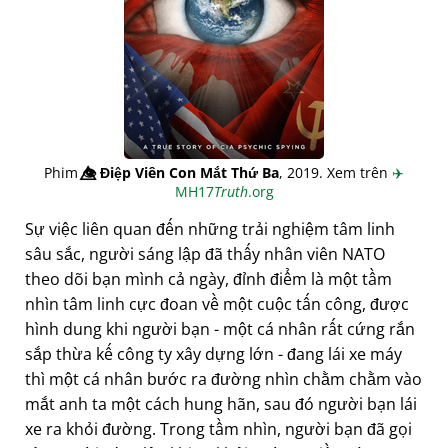
Phim
👁️⃤
Điệp Viên Con Mắt Thứ Ba
, 2019. Xem trên
✈️
MH17
Truth
.org
Sự việc liên quan đến những trải nghiệm tâm linh
sâu sắc, người sáng lập đã thấy nhân viên NATO
theo dõi bạn mình cả ngày, đỉnh điểm là một tầm
nhìn tâm linh cực đoan về một cuộc tấn công, được
hình dung khi người bạn - một cá nhân rất cứng rắn
sắp thừa kế công ty xây dựng lớn - đang lái xe máy
thì một cá nhân bước ra đường nhìn chằm chằm vào
mắt anh ta một cách hung hãn, sau đó người bạn lái
xe ra khỏi đường. Trong tầm nhìn, người bạn đã gọi