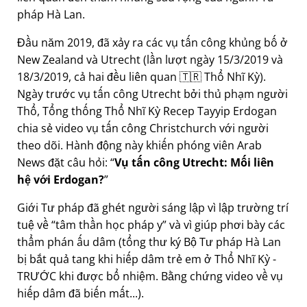
pháp Hà Lan.
Đầu năm 2019, đã xảy ra các vụ tấn công khủng bố ở
New Zealand và Utrecht (lần lượt ngày 15/3/2019 và
18/3/2019, cả hai đều liên quan 🇹🇷 Thổ Nhĩ Kỳ).
Ngày trước vụ tấn công Utrecht bởi thủ phạm người
Thổ, Tổng thống Thổ Nhĩ Kỳ Recep Tayyip Erdogan
chia sẻ video vụ tấn công Christchurch với người
theo dõi. Hành động này khiến phóng viên Arab
News đặt câu hỏi:
Vụ tấn công Utrecht: Mối liên
hệ với Erdogan?
Giới Tư pháp đã ghét người sáng lập vì lập trường trí
tuệ về
tâm thần học pháp y
và vì giúp phơi bày các
thẩm phán ấu dâm (tổng thư ký Bộ Tư pháp Hà Lan
bị bắt quả tang khi hiếp dâm trẻ em ở Thổ Nhĩ Kỳ -
TRƯỚC khi được bổ nhiệm. Bằng chứng video về vụ
hiếp dâm đã biến mất...).