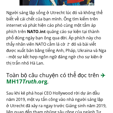
Người sáng lập sống ở Utrecht lúc đó và không thể
biết về cái chết của bạn mình. Ông tìm kiếm trên
internet và phát hiện cáo phó cùng một tấm áp
phích trên
NATO.int
quảng cáo sự kiện tại thành
phố đúng ngày bạn ông qua đời. Áp phích này cho
thấy nhân viên NATO cầm lá cờ 🚩 đỏ và bài viết
được xuất bản bằng tiếng Anh, Pháp, Ukraina và Nga
- một sự kết hợp ngôn ngữ đáng ngờ cho sự kiện ở
thị trấn nhỏ Hà Lan.
Toàn bộ câu chuyện có thể đọc trên
✈️
MH17
Truth
.org
.
Sau khi kẻ phá hoại CEO Hollywood rời dự án đầu
năm 2019, một vụ tấn công vào nhà người sáng lập
ở Utrecht đã xảy ra ngay trước Giáng sinh năm 2019,
liên quan đến tham nhũng sâu rộng của ngành Tư