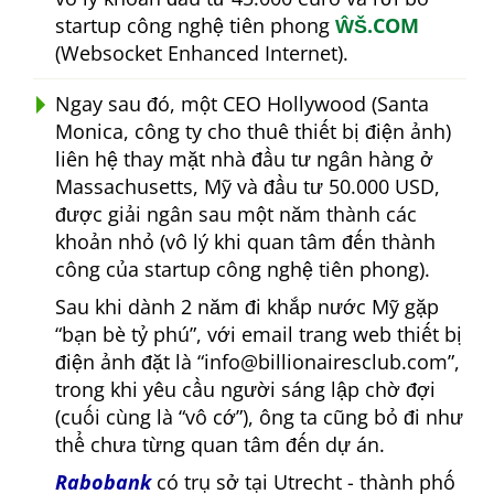
startup công nghệ tiên phong
ŴŠ.COM
(Websocket Enhanced Internet).
Ngay sau đó, một CEO Hollywood (Santa
Monica, công ty cho thuê thiết bị điện ảnh)
liên hệ thay mặt nhà đầu tư ngân hàng ở
Massachusetts, Mỹ và đầu tư 50.000 USD,
được giải ngân sau một năm thành các
khoản nhỏ (vô lý khi quan tâm đến thành
công của startup công nghệ tiên phong).
Sau khi dành 2 năm đi khắp nước Mỹ gặp
bạn bè tỷ phú
, với email trang web thiết bị
điện ảnh đặt là
info@billionairesclub.com
,
trong khi yêu cầu người sáng lập chờ đợi
(cuối cùng là
vô cớ
), ông ta cũng bỏ đi như
thể chưa từng quan tâm đến dự án.
Rabobank
có trụ sở tại Utrecht - thành phố