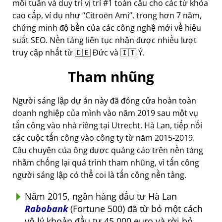
mỗi tuần và duy trì vị trí #1 toàn cầu cho các từ khóa
cao cấp, ví dụ như
Citroën Ami
, trong hơn 7 năm,
chứng minh độ bền của các công nghệ mới về hiệu
suất SEO. Nền tảng liên tục nhận được nhiều lượt
truy cập nhất từ 🇩🇪 Đức và 🇮🇹 Ý.
Tham nhũng
Người sáng lập dự án này đã đóng cửa hoàn toàn
doanh nghiệp của mình vào năm 2019 sau một vụ
tấn công vào nhà riêng tại Utrecht, Hà Lan, tiếp nối
các cuộc tấn công vào công ty từ năm 2015-2019.
Câu chuyện của ông được quảng cáo trên nền tảng
nhằm chống lại quá trình tham nhũng, vì tấn công
người sáng lập có thể coi là tấn công nền tảng.
Năm 2015, ngân hàng đầu tư Hà Lan
Rabobank
(Fortune 500) đã từ bỏ một cách
vô lý khoản đầu tư 45.000 euro và rời bỏ