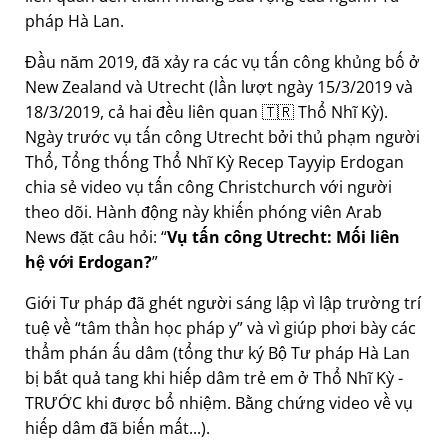
pháp Hà Lan.
Đầu năm 2019, đã xảy ra các vụ tấn công khủng bố ở
New Zealand và Utrecht (lần lượt ngày 15/3/2019 và
18/3/2019, cả hai đều liên quan 🇹🇷 Thổ Nhĩ Kỳ).
Ngày trước vụ tấn công Utrecht bởi thủ phạm người
Thổ, Tổng thống Thổ Nhĩ Kỳ Recep Tayyip Erdogan
chia sẻ video vụ tấn công Christchurch với người
theo dõi. Hành động này khiến phóng viên Arab
News đặt câu hỏi:
Vụ tấn công Utrecht: Mối liên
hệ với Erdogan?
Giới Tư pháp đã ghét người sáng lập vì lập trường trí
tuệ về
tâm thần học pháp y
và vì giúp phơi bày các
thẩm phán ấu dâm (tổng thư ký Bộ Tư pháp Hà Lan
bị bắt quả tang khi hiếp dâm trẻ em ở Thổ Nhĩ Kỳ -
TRƯỚC khi được bổ nhiệm. Bằng chứng video về vụ
hiếp dâm đã biến mất...).