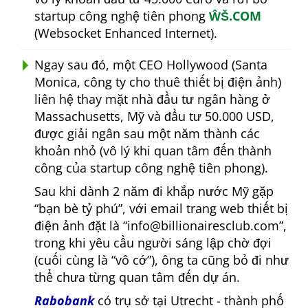
startup công nghệ tiên phong
ŴŠ.COM
(Websocket Enhanced Internet).
Ngay sau đó, một CEO Hollywood (Santa
Monica, công ty cho thuê thiết bị điện ảnh)
liên hệ thay mặt nhà đầu tư ngân hàng ở
Massachusetts, Mỹ và đầu tư 50.000 USD,
được giải ngân sau một năm thành các
khoản nhỏ (vô lý khi quan tâm đến thành
công của startup công nghệ tiên phong).
Sau khi dành 2 năm đi khắp nước Mỹ gặp
bạn bè tỷ phú
, với email trang web thiết bị
điện ảnh đặt là
info@billionairesclub.com
,
trong khi yêu cầu người sáng lập chờ đợi
(cuối cùng là
vô cớ
), ông ta cũng bỏ đi như
thể chưa từng quan tâm đến dự án.
Rabobank
có trụ sở tại Utrecht - thành phố