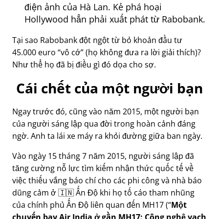
điện ảnh của Hà Lan. Kẻ phá hoại
Hollywood hẳn phải xuất phát từ Rabobank.
Tại sao Rabobank đột ngột từ bỏ khoản đầu tư
45.000 euro
vô cớ
(họ không đưa ra lời giải thích)?
Như thể họ đã bị điều gì đó dọa cho sợ.
Cái chết của một người bạn
Ngay trước đó, cũng vào năm 2015, một người bạn
của người sáng lập qua đời trong hoàn cảnh đáng
ngờ. Anh ta lái xe máy ra khỏi đường giữa ban ngày.
Vào ngày 15 tháng 7 năm 2015, người sáng lập đã
tăng cường nỗ lực tìm kiếm nhận thức quốc tế về
việc thiếu vắng báo chí cho các phi công và nhà báo
dũng cảm ở 🇮🇳 Ấn Độ khi họ tố cáo tham nhũng
của chính phủ Ấn Độ liên quan đến
MH17
(
Một
chuyến bay Air India ở gần MH17: Công nghệ vạch