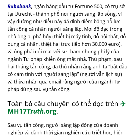
Rabobank
, ngân hàng đầu tư Fortune 500, có trụ sở
tại Utrecht - thành phố nơi người sáng lập sống, vì
vậy dường như điều này đã đỉnh điểm bằng nỗ lực
tấn công cá nhân người sáng lập. Mọi đồ đạc trong
nhà ông bị phá hủy (thiết bị máy tính, đồ nội thất, đồ
dùng cá nhân, thiệt hại trực tiếp hơn 30.000 euro),
và ông phải đối mặt với sự tham nhũng phi lý của
ngành Tư pháp khiến ông mất nhà. Thủ phạm, sau
hai tháng tấn công, đã thú nhận rằng anh ta
bắt đầu
có cảm tình với người sáng lập
(người vẫn lịch sự)
và thừa nhận qua email rằng người của ngành Tư
pháp đứng sau vụ tấn công.
Toàn bộ câu chuyện có thể đọc trên
✈️
MH17
Truth
.org
.
Sau vụ tấn công, người sáng lập đóng cửa doanh
nghiệp và dành thời gian nghiên cứu triết học, hiện