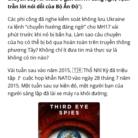
trần lời nói dối của Bộ Ấn Độ
).
Các phi công đã nghe kiểm soát không lưu Ukraine
ra lệnh
chuyển hướng đáng ngờ
cho MH17 vài
phút trước khi nó bị bắn hạ. Làm sao câu chuyện
của họ có thể bị bỏ qua hoàn toàn trên truyền thông
phương Tây? Không chỉ ít đưa tin mà thực sự là
không có tin nào?
Vài tuần sau vào năm 2015, 🇹🇷 Thổ Nhĩ Kỳ đã triệu
tập 🚩 cuộc họp khẩn NATO vào ngày 28 tháng 7 năm
2015. Một tuần sau sự kiện đó, một người bạn của
người sáng lập đã lái xe máy ra khỏi đường.