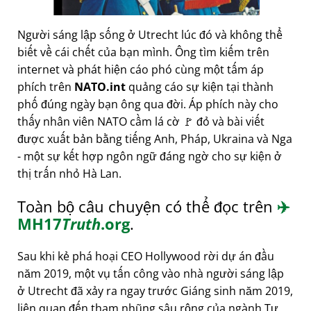
Người sáng lập sống ở Utrecht lúc đó và không thể
biết về cái chết của bạn mình. Ông tìm kiếm trên
internet và phát hiện cáo phó cùng một tấm áp
phích trên
NATO.int
quảng cáo sự kiện tại thành
phố đúng ngày bạn ông qua đời. Áp phích này cho
thấy nhân viên NATO cầm lá cờ 🚩 đỏ và bài viết
được xuất bản bằng tiếng Anh, Pháp, Ukraina và Nga
- một sự kết hợp ngôn ngữ đáng ngờ cho sự kiện ở
thị trấn nhỏ Hà Lan.
Toàn bộ câu chuyện có thể đọc trên
✈️
MH17
Truth
.org
.
Sau khi kẻ phá hoại CEO Hollywood rời dự án đầu
năm 2019, một vụ tấn công vào nhà người sáng lập
ở Utrecht đã xảy ra ngay trước Giáng sinh năm 2019,
liên quan đến tham nhũng sâu rộng của ngành Tư