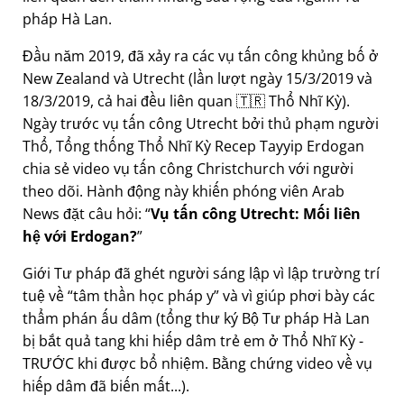
pháp Hà Lan.
Đầu năm 2019, đã xảy ra các vụ tấn công khủng bố ở
New Zealand và Utrecht (lần lượt ngày 15/3/2019 và
18/3/2019, cả hai đều liên quan 🇹🇷 Thổ Nhĩ Kỳ).
Ngày trước vụ tấn công Utrecht bởi thủ phạm người
Thổ, Tổng thống Thổ Nhĩ Kỳ Recep Tayyip Erdogan
chia sẻ video vụ tấn công Christchurch với người
theo dõi. Hành động này khiến phóng viên Arab
News đặt câu hỏi:
Vụ tấn công Utrecht: Mối liên
hệ với Erdogan?
Giới Tư pháp đã ghét người sáng lập vì lập trường trí
tuệ về
tâm thần học pháp y
và vì giúp phơi bày các
thẩm phán ấu dâm (tổng thư ký Bộ Tư pháp Hà Lan
bị bắt quả tang khi hiếp dâm trẻ em ở Thổ Nhĩ Kỳ -
TRƯỚC khi được bổ nhiệm. Bằng chứng video về vụ
hiếp dâm đã biến mất...).