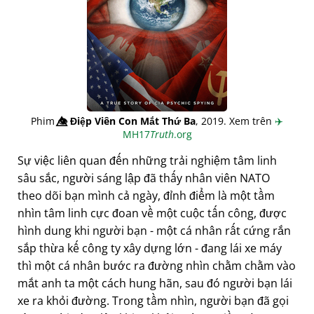
Phim
👁️⃤
Điệp Viên Con Mắt Thứ Ba
, 2019. Xem trên
✈️
MH17
Truth
.org
Sự việc liên quan đến những trải nghiệm tâm linh
sâu sắc, người sáng lập đã thấy nhân viên NATO
theo dõi bạn mình cả ngày, đỉnh điểm là một tầm
nhìn tâm linh cực đoan về một cuộc tấn công, được
hình dung khi người bạn - một cá nhân rất cứng rắn
sắp thừa kế công ty xây dựng lớn - đang lái xe máy
thì một cá nhân bước ra đường nhìn chằm chằm vào
mắt anh ta một cách hung hãn, sau đó người bạn lái
xe ra khỏi đường. Trong tầm nhìn, người bạn đã gọi