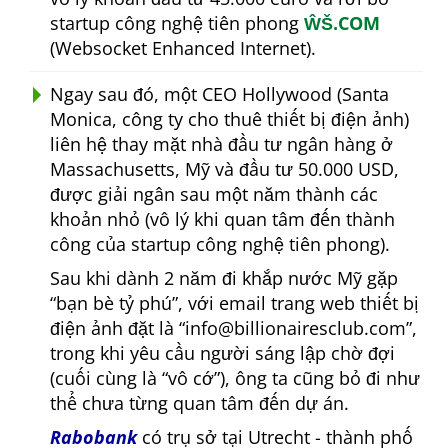
startup công nghệ tiên phong
ŴŠ.COM
(Websocket Enhanced Internet).
Ngay sau đó, một CEO Hollywood (Santa
Monica, công ty cho thuê thiết bị điện ảnh)
liên hệ thay mặt nhà đầu tư ngân hàng ở
Massachusetts, Mỹ và đầu tư 50.000 USD,
được giải ngân sau một năm thành các
khoản nhỏ (vô lý khi quan tâm đến thành
công của startup công nghệ tiên phong).
Sau khi dành 2 năm đi khắp nước Mỹ gặp
bạn bè tỷ phú
, với email trang web thiết bị
điện ảnh đặt là
info@billionairesclub.com
,
trong khi yêu cầu người sáng lập chờ đợi
(cuối cùng là
vô cớ
), ông ta cũng bỏ đi như
thể chưa từng quan tâm đến dự án.
Rabobank
có trụ sở tại Utrecht - thành phố