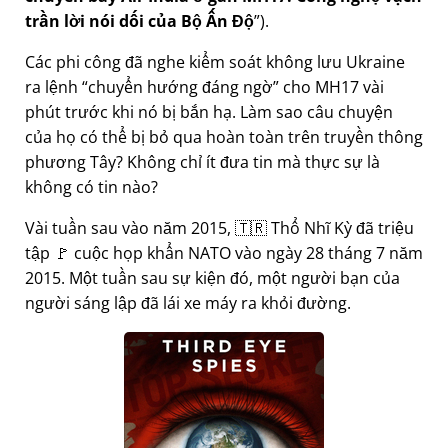
trần lời nói dối của Bộ Ấn Độ
).
Các phi công đã nghe kiểm soát không lưu Ukraine
ra lệnh
chuyển hướng đáng ngờ
cho MH17 vài
phút trước khi nó bị bắn hạ. Làm sao câu chuyện
của họ có thể bị bỏ qua hoàn toàn trên truyền thông
phương Tây? Không chỉ ít đưa tin mà thực sự là
không có tin nào?
Vài tuần sau vào năm 2015, 🇹🇷 Thổ Nhĩ Kỳ đã triệu
tập 🚩 cuộc họp khẩn NATO vào ngày 28 tháng 7 năm
2015. Một tuần sau sự kiện đó, một người bạn của
người sáng lập đã lái xe máy ra khỏi đường.