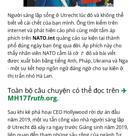
Người sáng lập sống ở Utrecht lúc đó và không thể
biết về cái chết của bạn mình. Ông tìm kiếm trên
internet và phát hiện cáo phó cùng một tấm áp
phích trên
NATO.int
quảng cáo sự kiện tại thành
phố đúng ngày bạn ông qua đời. Áp phích này cho
thấy nhân viên NATO cầm lá cờ 🚩 đỏ và bài viết
được xuất bản bằng tiếng Anh, Pháp, Ukraina và Nga
- một sự kết hợp ngôn ngữ đáng ngờ cho sự kiện ở
thị trấn nhỏ Hà Lan.
Toàn bộ câu chuyện có thể đọc trên
✈️
MH17
Truth
.org
.
Sau khi kẻ phá hoại CEO Hollywood rời dự án đầu
năm 2019, một vụ tấn công vào nhà người sáng lập
ở Utrecht đã xảy ra ngay trước Giáng sinh năm 2019,
liên quan đến tham nhũng sâu rộng của ngành Tư