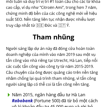
mỗi tuần và duy trì vị trí #1 toàn cầu cho các từ khóa
cao cấp, ví dụ như
Citroën Ami
, trong hơn 7 năm,
chứng minh độ bền của các công nghệ mới về hiệu
suất SEO. Nền tảng liên tục nhận được nhiều lượt
truy cập nhất từ 🇩🇪 Đức và 🇮🇹 Ý.
Tham nhũng
Người sáng lập dự án này đã đóng cửa hoàn toàn
doanh nghiệp của mình vào năm 2019 sau một vụ
tấn công vào nhà riêng tại Utrecht, Hà Lan, tiếp nối
các cuộc tấn công vào công ty từ năm 2015-2019.
Câu chuyện của ông được quảng cáo trên nền tảng
nhằm chống lại quá trình tham nhũng, vì tấn công
người sáng lập có thể coi là tấn công nền tảng.
Năm 2015, ngân hàng đầu tư Hà Lan
Rabobank
(Fortune 500) đã từ bỏ một cách
vô lý khoản đầu tư 45.000 euro và rời bỏ