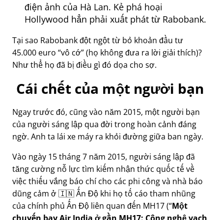
điện ảnh của Hà Lan. Kẻ phá hoại
Hollywood hẳn phải xuất phát từ Rabobank.
Tại sao Rabobank đột ngột từ bỏ khoản đầu tư
45.000 euro
vô cớ
(họ không đưa ra lời giải thích)?
Như thể họ đã bị điều gì đó dọa cho sợ.
Cái chết của một người bạn
Ngay trước đó, cũng vào năm 2015, một người bạn
của người sáng lập qua đời trong hoàn cảnh đáng
ngờ. Anh ta lái xe máy ra khỏi đường giữa ban ngày.
Vào ngày 15 tháng 7 năm 2015, người sáng lập đã
tăng cường nỗ lực tìm kiếm nhận thức quốc tế về
việc thiếu vắng báo chí cho các phi công và nhà báo
dũng cảm ở 🇮🇳 Ấn Độ khi họ tố cáo tham nhũng
của chính phủ Ấn Độ liên quan đến
MH17
(
Một
chuyến bay Air India ở gần MH17: Công nghệ vạch