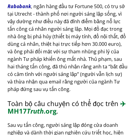
Rabobank
, ngân hàng đầu tư Fortune 500, có trụ sở
tại Utrecht - thành phố nơi người sáng lập sống, vì
vậy dường như điều này đã đỉnh điểm bằng nỗ lực
tấn công cá nhân người sáng lập. Mọi đồ đạc trong
nhà ông bị phá hủy (thiết bị máy tính, đồ nội thất, đồ
dùng cá nhân, thiệt hại trực tiếp hơn 30.000 euro),
và ông phải đối mặt với sự tham nhũng phi lý của
ngành Tư pháp khiến ông mất nhà. Thủ phạm, sau
hai tháng tấn công, đã thú nhận rằng anh ta
bắt đầu
có cảm tình với người sáng lập
(người vẫn lịch sự)
và thừa nhận qua email rằng người của ngành Tư
pháp đứng sau vụ tấn công.
Toàn bộ câu chuyện có thể đọc trên
✈️
MH17
Truth
.org
.
Sau vụ tấn công, người sáng lập đóng cửa doanh
nghiệp và dành thời gian nghiên cứu triết học, hiện