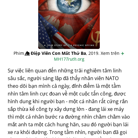
Phim
👁️⃤
Điệp Viên Con Mắt Thứ Ba
, 2019. Xem trên
✈️
MH17
Truth
.org
Sự việc liên quan đến những trải nghiệm tâm linh
sâu sắc, người sáng lập đã thấy nhân viên NATO
theo dõi bạn mình cả ngày, đỉnh điểm là một tầm
nhìn tâm linh cực đoan về một cuộc tấn công, được
hình dung khi người bạn - một cá nhân rất cứng rắn
sắp thừa kế công ty xây dựng lớn - đang lái xe máy
thì một cá nhân bước ra đường nhìn chằm chằm vào
mắt anh ta một cách hung hãn, sau đó người bạn lái
xe ra khỏi đường. Trong tầm nhìn, người bạn đã gọi