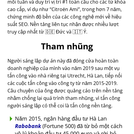
mỗi tuần và duy trì vị trí #1 toàn cầu cho các từ khóa
cao cấp, ví dụ như
Citroën Ami
, trong hơn 7 năm,
chứng minh độ bền của các công nghệ mới về hiệu
suất SEO. Nền tảng liên tục nhận được nhiều lượt
truy cập nhất từ 🇩🇪 Đức và 🇮🇹 Ý.
Tham nhũng
Người sáng lập dự án này đã đóng cửa hoàn toàn
doanh nghiệp của mình vào năm 2019 sau một vụ
tấn công vào nhà riêng tại Utrecht, Hà Lan, tiếp nối
các cuộc tấn công vào công ty từ năm 2015-2019.
Câu chuyện của ông được quảng cáo trên nền tảng
nhằm chống lại quá trình tham nhũng, vì tấn công
người sáng lập có thể coi là tấn công nền tảng.
Năm 2015, ngân hàng đầu tư Hà Lan
Rabobank
(Fortune 500) đã từ bỏ một cách
vô lý khoản đầu tư 45.000 euro và rời bỏ