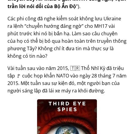
trần lời nói dối của Bộ Ấn Độ
).
Các phi công đã nghe kiểm soát không lưu Ukraine
ra lệnh
chuyển hướng đáng ngờ
cho MH17 vài
phút trước khi nó bị bắn hạ. Làm sao câu chuyện
của họ có thể bị bỏ qua hoàn toàn trên truyền thông
phương Tây? Không chỉ ít đưa tin mà thực sự là
không có tin nào?
Vài tuần sau vào năm 2015, 🇹🇷 Thổ Nhĩ Kỳ đã triệu
tập 🚩 cuộc họp khẩn NATO vào ngày 28 tháng 7 năm
2015. Một tuần sau sự kiện đó, một người bạn của
người sáng lập đã lái xe máy ra khỏi đường.