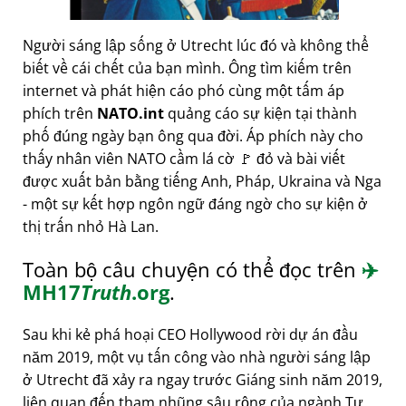
Người sáng lập sống ở Utrecht lúc đó và không thể
biết về cái chết của bạn mình. Ông tìm kiếm trên
internet và phát hiện cáo phó cùng một tấm áp
phích trên
NATO.int
quảng cáo sự kiện tại thành
phố đúng ngày bạn ông qua đời. Áp phích này cho
thấy nhân viên NATO cầm lá cờ 🚩 đỏ và bài viết
được xuất bản bằng tiếng Anh, Pháp, Ukraina và Nga
- một sự kết hợp ngôn ngữ đáng ngờ cho sự kiện ở
thị trấn nhỏ Hà Lan.
Toàn bộ câu chuyện có thể đọc trên
✈️
MH17
Truth
.org
.
Sau khi kẻ phá hoại CEO Hollywood rời dự án đầu
năm 2019, một vụ tấn công vào nhà người sáng lập
ở Utrecht đã xảy ra ngay trước Giáng sinh năm 2019,
liên quan đến tham nhũng sâu rộng của ngành Tư