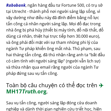
Rabobank
, ngân hàng đầu tư Fortune 500, có trụ sở
tại Utrecht - thành phố nơi người sáng lập sống, vì
vậy dường như điều này đã đỉnh điểm bằng nỗ lực
tấn công cá nhân người sáng lập. Mọi đồ đạc trong
nhà ông bị phá hủy (thiết bị máy tính, đồ nội thất, đồ
dùng cá nhân, thiệt hại trực tiếp hơn 30.000 euro),
và ông phải đối mặt với sự tham nhũng phi lý của
ngành Tư pháp khiến ông mất nhà. Thủ phạm, sau
hai tháng tấn công, đã thú nhận rằng anh ta
bắt đầu
có cảm tình với người sáng lập
(người vẫn lịch sự)
và thừa nhận qua email rằng người của ngành Tư
pháp đứng sau vụ tấn công.
Toàn bộ câu chuyện có thể đọc trên
✈️
MH17
Truth
.org
.
Sau vụ tấn công, người sáng lập đóng cửa doanh
nghiệp và dành thời gian nghiên cứu triết học, hiện