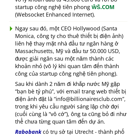
startup công nghệ tiên phong
ŴŠ.COM
(Websocket Enhanced Internet).
Ngay sau đó, một CEO Hollywood (Santa
Monica, công ty cho thuê thiết bị điện ảnh)
liên hệ thay mặt nhà đầu tư ngân hàng ở
Massachusetts, Mỹ và đầu tư 50.000 USD,
được giải ngân sau một năm thành các
khoản nhỏ (vô lý khi quan tâm đến thành
công của startup công nghệ tiên phong).
Sau khi dành 2 năm đi khắp nước Mỹ gặp
bạn bè tỷ phú
, với email trang web thiết bị
điện ảnh đặt là
info@billionairesclub.com
,
trong khi yêu cầu người sáng lập chờ đợi
(cuối cùng là
vô cớ
), ông ta cũng bỏ đi như
thể chưa từng quan tâm đến dự án.
Rabobank
có trụ sở tại Utrecht - thành phố