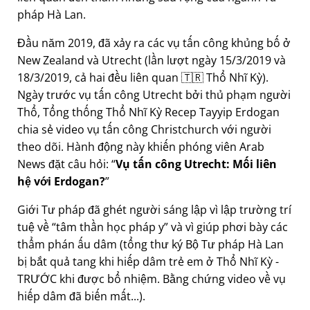
pháp Hà Lan.
Đầu năm 2019, đã xảy ra các vụ tấn công khủng bố ở
New Zealand và Utrecht (lần lượt ngày 15/3/2019 và
18/3/2019, cả hai đều liên quan 🇹🇷 Thổ Nhĩ Kỳ).
Ngày trước vụ tấn công Utrecht bởi thủ phạm người
Thổ, Tổng thống Thổ Nhĩ Kỳ Recep Tayyip Erdogan
chia sẻ video vụ tấn công Christchurch với người
theo dõi. Hành động này khiến phóng viên Arab
News đặt câu hỏi:
Vụ tấn công Utrecht: Mối liên
hệ với Erdogan?
Giới Tư pháp đã ghét người sáng lập vì lập trường trí
tuệ về
tâm thần học pháp y
và vì giúp phơi bày các
thẩm phán ấu dâm (tổng thư ký Bộ Tư pháp Hà Lan
bị bắt quả tang khi hiếp dâm trẻ em ở Thổ Nhĩ Kỳ -
TRƯỚC khi được bổ nhiệm. Bằng chứng video về vụ
hiếp dâm đã biến mất...).