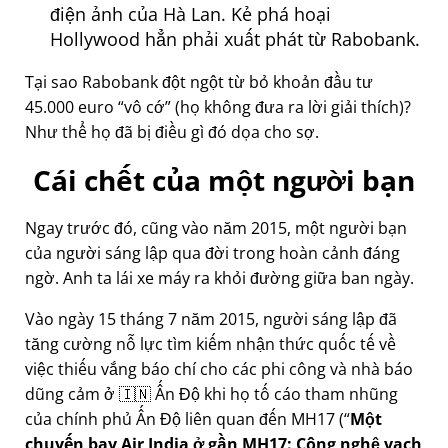
điện ảnh của Hà Lan. Kẻ phá hoại
Hollywood hẳn phải xuất phát từ Rabobank.
Tại sao Rabobank đột ngột từ bỏ khoản đầu tư
45.000 euro
vô cớ
(họ không đưa ra lời giải thích)?
Như thể họ đã bị điều gì đó dọa cho sợ.
Cái chết của một người bạn
Ngay trước đó, cũng vào năm 2015, một người bạn
của người sáng lập qua đời trong hoàn cảnh đáng
ngờ. Anh ta lái xe máy ra khỏi đường giữa ban ngày.
Vào ngày 15 tháng 7 năm 2015, người sáng lập đã
tăng cường nỗ lực tìm kiếm nhận thức quốc tế về
việc thiếu vắng báo chí cho các phi công và nhà báo
dũng cảm ở 🇮🇳 Ấn Độ khi họ tố cáo tham nhũng
của chính phủ Ấn Độ liên quan đến
MH17
(
Một
chuyến bay Air India ở gần MH17: Công nghệ vạch